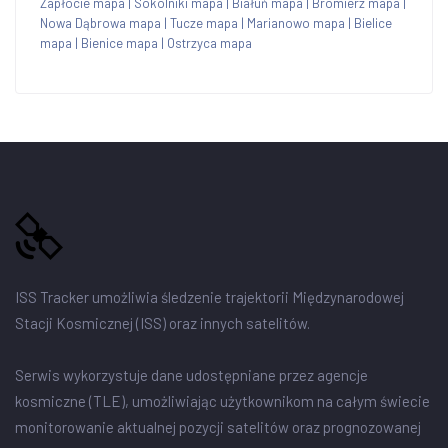
Zapłocie mapa
|
Sokolniki mapa
|
Białuń mapa
|
Bromierz mapa
|
Nowa Dąbrowa mapa
|
Tucze mapa
|
Marianowo mapa
|
Bielice
mapa
|
Bienice mapa
|
Ostrzyca mapa
ISS Tracker umożliwia śledzenie trajektorii Międzynarodowej
Stacji Kosmicznej (ISS) oraz innych satelitów.
Serwis wykorzystuje dane udostępniane przez agencje
kosmiczne (TLE), umożliwiając użytkownikom na całym świecie
monitorowanie aktualnej pozycji satelitów oraz prognozowanej