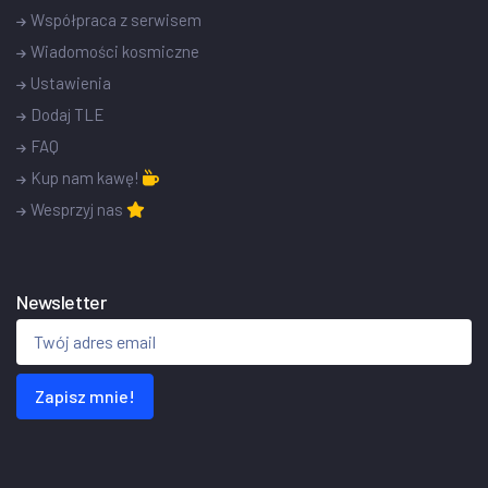
Współpraca z serwisem
Wiadomości kosmiczne
Ustawienia
Dodaj TLE
FAQ
Kup nam kawę!
Wesprzyj nas
Newsletter
Zapisz mnie!