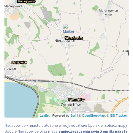
Leaflet
| Powered by
Esri
|
©
OpenStreetMap
, ©
ISS Tracker
Nieradowice - miasto położone w województwie: Opolskie. Zobacz mapy
Google Nieradowice oraz mapę
zanieczyszczenia światłem
dla
miasta