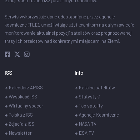
Stacji Kosmicznej (ISS) oraz innych satelitów.
Serwis wykorzystuje dane udostępniane przez agencje
kosmiczne (TLE), umożliwiając użytkownikom na całym świecie
monitorowanie aktualnej pozycji satelitów oraz prognozowanej
trasy ich przelotów nad konkretnymi miejscami na Ziemi.
ISS
Info
Kalendarz ARISS
Katalog satelitów
Wysokość ISS
Statystyki
Wirtualny spacer
Top satelity
Polska z ISS
Agencje Kosmiczne
Zdjęcia z ISS
NASA TV
Newsletter
ESA TV