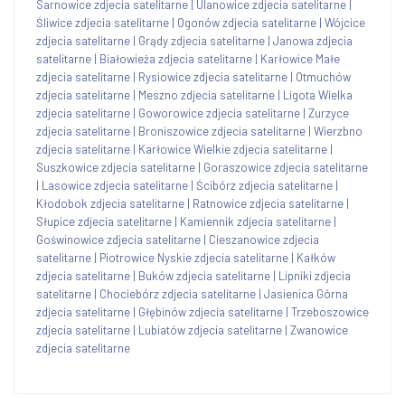
Sarnowice zdjecia satelitarne
|
Ulanowice zdjecia satelitarne
|
Śliwice zdjecia satelitarne
|
Ogonów zdjecia satelitarne
|
Wójcice
zdjecia satelitarne
|
Grądy zdjecia satelitarne
|
Janowa zdjecia
satelitarne
|
Białowieża zdjecia satelitarne
|
Karłowice Małe
zdjecia satelitarne
|
Rysiowice zdjecia satelitarne
|
Otmuchów
zdjecia satelitarne
|
Meszno zdjecia satelitarne
|
Ligota Wielka
zdjecia satelitarne
|
Goworowice zdjecia satelitarne
|
Zurzyce
zdjecia satelitarne
|
Broniszowice zdjecia satelitarne
|
Wierzbno
zdjecia satelitarne
|
Karłowice Wielkie zdjecia satelitarne
|
Suszkowice zdjecia satelitarne
|
Goraszowice zdjecia satelitarne
|
Lasowice zdjecia satelitarne
|
Ścibórz zdjecia satelitarne
|
Kłodobok zdjecia satelitarne
|
Ratnowice zdjecia satelitarne
|
Słupice zdjecia satelitarne
|
Kamiennik zdjecia satelitarne
|
Goświnowice zdjecia satelitarne
|
Cieszanowice zdjecia
satelitarne
|
Piotrowice Nyskie zdjecia satelitarne
|
Kałków
zdjecia satelitarne
|
Buków zdjecia satelitarne
|
Lipniki zdjecia
satelitarne
|
Chociebórz zdjecia satelitarne
|
Jasienica Górna
zdjecia satelitarne
|
Głębinów zdjecia satelitarne
|
Trzeboszowice
zdjecia satelitarne
|
Lubiatów zdjecia satelitarne
|
Zwanowice
zdjecia satelitarne