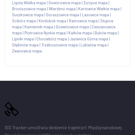
Ligota Wielka mapa
|
Goworowice mapa
|
Zurzyce mapa
|
Broniszowice mapa
|
Wierzbno mapa
|
Karłowice Wielkie mapa
|
Suszkowice mapa
|
Goraszowice mapa
|
Lasowice mapa
|
Ścibórz mapa
|
Kłodobok mapa
|
Ratnowice mapa
|
Słupice
mapa
|
Kamiennik mapa
|
Goświnowice mapa
|
Cieszanowice
mapa
|
Piotrowice Nyskie mapa
|
Kałków mapa
|
Buków mapa
|
Lipniki mapa
|
Chociebórz mapa
|
Jasienica Górna mapa
|
Głębinów mapa
|
Trzeboszowice mapa
|
Lubiatów mapa
|
Zwanowice mapa
ISS Tracker umożliwia śledzenie trajektorii Międzynarodowej