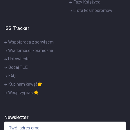
Fazy Księżyca
Lista kosmodromów
ISS Tracker
Współpraca z serwisem
Wiadomości kosmiczne
Ustawienia
Dodaj TLE
FAQ
Kup nam kawę!
Wesprzyj nas
Newsletter