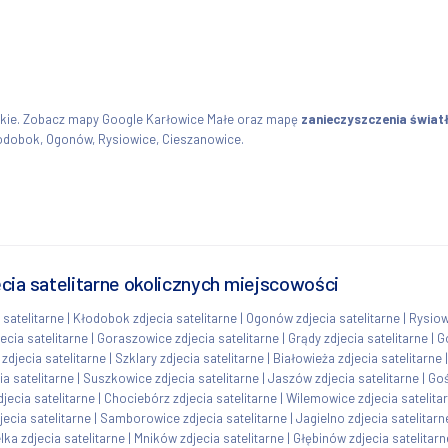
skie. Zobacz mapy Google Karłowice Małe oraz mapę
zanieczyszczenia świat
Kłodobok, Ogonów, Rysiowice, Cieszanowice.
cia satelitarne okolicznych miejscowości
 satelitarne
|
Kłodobok zdjecia satelitarne
|
Ogonów zdjecia satelitarne
|
Rysiow
ecia satelitarne
|
Goraszowice zdjecia satelitarne
|
Grądy zdjecia satelitarne
|
G
zdjecia satelitarne
|
Szklary zdjecia satelitarne
|
Białowieża zdjecia satelitarne
a satelitarne
|
Suszkowice zdjecia satelitarne
|
Jaszów zdjecia satelitarne
|
Goś
jecia satelitarne
|
Chociebórz zdjecia satelitarne
|
Wilemowice zdjecia satelita
jecia satelitarne
|
Samborowice zdjecia satelitarne
|
Jagielno zdjecia satelitarn
lka zdjecia satelitarne
|
Mników zdjecia satelitarne
|
Głębinów zdjecia satelitarn