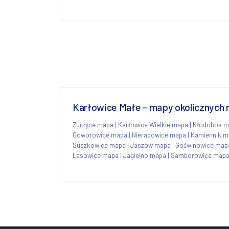
Karłowice Małe - mapy okolicznych
Zurzyce mapa
|
Karłowice Wielkie mapa
|
Kłodobok m
Goworowice mapa
|
Nieradowice mapa
|
Kamiennik m
Suszkowice mapa
|
Jaszów mapa
|
Goświnowice map
Lasowice mapa
|
Jagielno mapa
|
Samborowice map