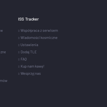
ISS Tracker
ów
Współpraca z serwisem
Wiadomości kosmiczne
Ustawienia
czne
Dodaj TLE
FAQ
Kup nam kawę!
Wesprzyj nas
omów