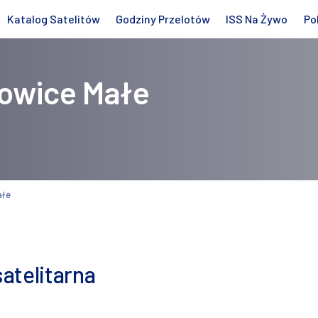
Katalog Satelitów
Godziny Przelotów
ISS Na Żywo
Po
łowice Małe
ałe
atelitarna