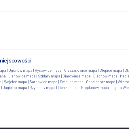
 miejscowości
apa
|
Ogonów mapa
|
Rysiowice mapa
|
Cieszanowice mapa
|
Słupice mapa
|
St
apa
|
Ulanowice mapa
|
Szklary mapa
|
Białowieża mapa
|
Biechów mapa
|
Maci
a
|
Wójcice mapa
|
Sarnowice mapa
|
Smolice mapa
|
Chociebórz mapa
|
Wilem
a
|
Jagielno mapa
|
Rzymiany mapa
|
Lipniki mapa
|
Bogdanów mapa
|
Ligota Wi