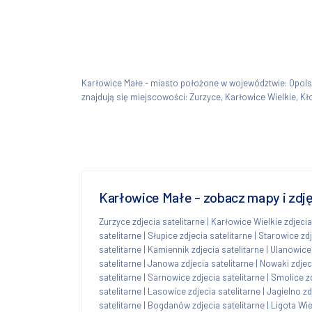
Karłowice Małe - miasto położone w województwie: Opol
znajdują się miejscowości: Zurzyce, Karłowice Wielkie, 
Karłowice Małe - zobacz mapy i zdję
Zurzyce zdjecia satelitarne
|
Karłowice Wielkie zdjecia
satelitarne
|
Słupice zdjecia satelitarne
|
Starowice zdj
satelitarne
|
Kamiennik zdjecia satelitarne
|
Ulanowice 
satelitarne
|
Janowa zdjecia satelitarne
|
Nowaki zdjeci
satelitarne
|
Sarnowice zdjecia satelitarne
|
Smolice zd
satelitarne
|
Lasowice zdjecia satelitarne
|
Jagielno zd
satelitarne
|
Bogdanów zdjecia satelitarne
|
Ligota Wie