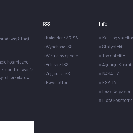
ISS
Info
Kalendarz ARISS
Katalog satelit
narodowej Stacji
Wysokość ISS
Statystyki
Wirtualny spacer
Top satelity
ncje kosmiczne
Polska z ISS
Agencje Kosmi
ie monitorowanie
Zdjęcia z ISS
NASA TV
sy ich przelotów
Newsletter
ESA TV
Fazy Księżyca
Lista kosmodr