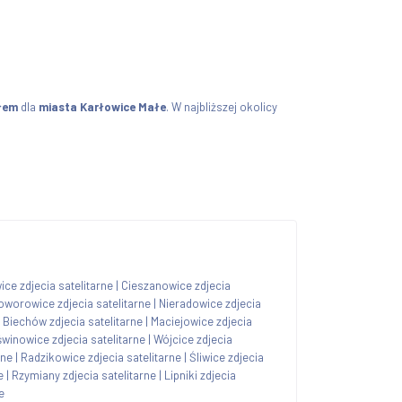
łem
dla
miasta Karłowice Małe
. W najbliższej okolicy
ice zdjecia satelitarne
|
Cieszanowice zdjecia
oworowice zdjecia satelitarne
|
Nieradowice zdjecia
|
Biechów zdjecia satelitarne
|
Maciejowice zdjecia
winowice zdjecia satelitarne
|
Wójcice zdjecia
rne
|
Radzikowice zdjecia satelitarne
|
Śliwice zdjecia
e
|
Rzymiany zdjecia satelitarne
|
Lipniki zdjecia
e