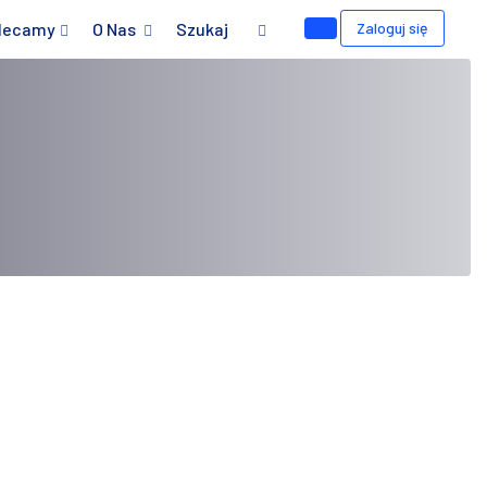
lecamy
O Nas
Szukaj
Zaloguj się