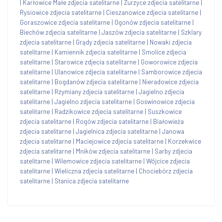
|
Karłowice Małe zdjecia satelitarne
|
Zurzyce zdjecia satelitarne
|
Rysiowice zdjecia satelitarne
|
Cieszanowice zdjecia satelitarne
|
Goraszowice zdjecia satelitarne
|
Ogonów zdjecia satelitarne
|
Biechów zdjecia satelitarne
|
Jaszów zdjecia satelitarne
|
Szklary
zdjecia satelitarne
|
Grądy zdjecia satelitarne
|
Nowaki zdjecia
satelitarne
|
Kamiennik zdjecia satelitarne
|
Smolice zdjecia
satelitarne
|
Starowice zdjecia satelitarne
|
Goworowice zdjecia
satelitarne
|
Ulanowice zdjecia satelitarne
|
Samborowice zdjecia
satelitarne
|
Bogdanów zdjecia satelitarne
|
Nieradowice zdjecia
satelitarne
|
Rzymiany zdjecia satelitarne
|
Jagielno zdjecia
satelitarne
|
Jagielno zdjecia satelitarne
|
Goświnowice zdjecia
satelitarne
|
Radzikowice zdjecia satelitarne
|
Suszkowice
zdjecia satelitarne
|
Rogów zdjecia satelitarne
|
Białowieża
zdjecia satelitarne
|
Jagielnica zdjecia satelitarne
|
Janowa
zdjecia satelitarne
|
Maciejowice zdjecia satelitarne
|
Korzekwice
zdjecia satelitarne
|
Mników zdjecia satelitarne
|
Sarby zdjecia
satelitarne
|
Wilemowice zdjecia satelitarne
|
Wójcice zdjecia
satelitarne
|
Wieliczna zdjecia satelitarne
|
Chociebórz zdjecia
satelitarne
|
Stanica zdjecia satelitarne