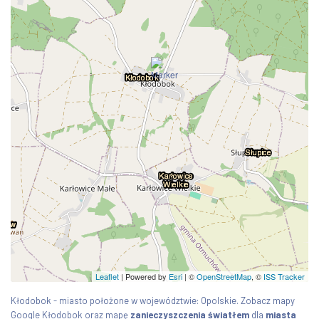
Leaflet
| Powered by
Esri
|
©
OpenStreetMap
, ©
ISS Tracker
Kłodobok - miasto położone w województwie: Opolskie. Zobacz mapy
Google Kłodobok oraz mapę
zanieczyszczenia światłem
dla
miasta