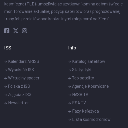
kosmiczne (TLE), umożliwiając użytkownikom na całym świecie
monitorowanie aktualnej pozycji satelitów oraz prognozowanej
trasy ich przelotów nad konkretnymi miejscami na Ziemi.
ISS
Info
Kalendarz ARISS
Katalog satelitów
Wysokość ISS
Statystyki
Wirtualny spacer
Top satelity
Polska z ISS
Agencje Kosmiczne
Zdjęcia z ISS
NASA TV
Newsletter
ESA TV
Fazy Księżyca
Lista kosmodromów