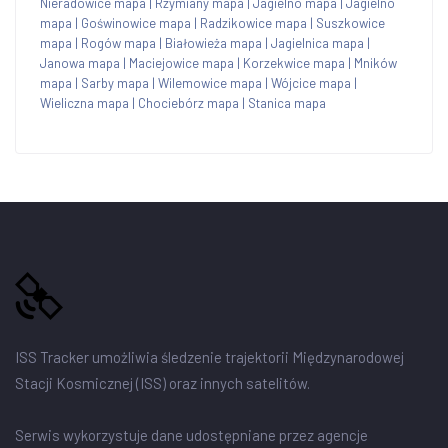
Nieradowice mapa
|
Rzymiany mapa
|
Jagielno mapa
|
Jagielno
mapa
|
Goświnowice mapa
|
Radzikowice mapa
|
Suszkowice
mapa
|
Rogów mapa
|
Białowieża mapa
|
Jagielnica mapa
|
Janowa mapa
|
Maciejowice mapa
|
Korzekwice mapa
|
Mników
mapa
|
Sarby mapa
|
Wilemowice mapa
|
Wójcice mapa
|
Wieliczna mapa
|
Chociebórz mapa
|
Stanica mapa
ISS Tracker umożliwia śledzenie trajektorii Międzynarodowej
Stacji Kosmicznej (ISS) oraz innych satelitów.
Serwis wykorzystuje dane udostępniane przez agencje