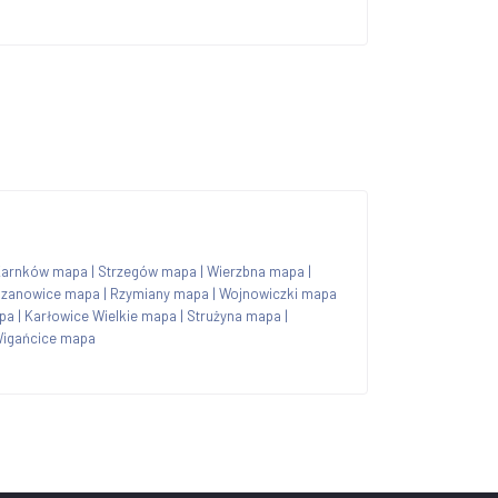
Karnków mapa
|
Strzegów mapa
|
Wierzbna mapa
|
szanowice mapa
|
Rzymiany mapa
|
Wojnowiczki mapa
pa
|
Karłowice Wielkie mapa
|
Strużyna mapa
|
igańcice mapa