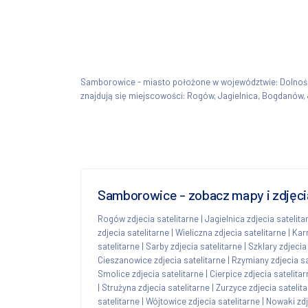
Samborowice - miasto położone w województwie: Dolno
znajdują się miejscowości: Rogów, Jagielnica, Bogdanów, 
Samborowice - zobacz mapy i zdjęcia
Rogów zdjecia satelitarne
|
Jagielnica zdjecia satelita
zdjecia satelitarne
|
Wieliczna zdjecia satelitarne
|
Kar
satelitarne
|
Sarby zdjecia satelitarne
|
Szklary zdjecia
Cieszanowice zdjecia satelitarne
|
Rzymiany zdjecia sa
Smolice zdjecia satelitarne
|
Cierpice zdjecia satelitar
|
Strużyna zdjecia satelitarne
|
Zurzyce zdjecia satelit
satelitarne
|
Wójtowice zdjecia satelitarne
|
Nowaki zdj