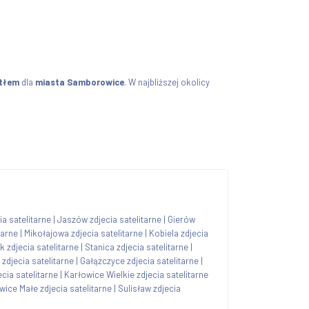
atłem
dla
miasta Samborowice
. W najbliższej okolicy
ia satelitarne
|
Jaszów zdjecia satelitarne
|
Gierów
tarne
|
Mikołajowa zdjecia satelitarne
|
Kobiela zdjecia
 zdjecia satelitarne
|
Stanica zdjecia satelitarne
|
zdjecia satelitarne
|
Gałązczyce zdjecia satelitarne
|
cia satelitarne
|
Karłowice Wielkie zdjecia satelitarne
wice Małe zdjecia satelitarne
|
Sulisław zdjecia