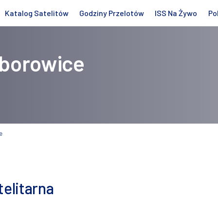
Katalog Satelitów
Godziny Przelotów
ISS Na Żywo
Po
borowice
e
elitarna