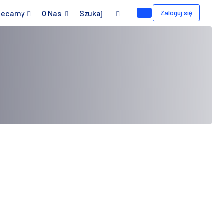
lecamy
O Nas
Szukaj
Zaloguj się