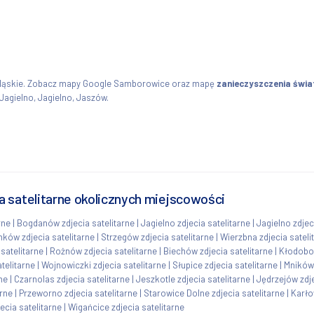
śląskie. Zobacz mapy Google Samborowice oraz mapę
zanieczyszczenia świ
Jagielno, Jagielno, Jaszów.
 satelitarne okolicznych miejscowości
rne
|
Bogdanów zdjecia satelitarne
|
Jagielno zdjecia satelitarne
|
Jagielno zdjec
nków zdjecia satelitarne
|
Strzegów zdjecia satelitarne
|
Wierzbna zdjecia sateli
 satelitarne
|
Rożnów zdjecia satelitarne
|
Biechów zdjecia satelitarne
|
Kłodobok
telitarne
|
Wojnowiczki zdjecia satelitarne
|
Słupice zdjecia satelitarne
|
Mników 
ne
|
Czarnolas zdjecia satelitarne
|
Jeszkotle zdjecia satelitarne
|
Jędrzejów zdje
arne
|
Przeworno zdjecia satelitarne
|
Starowice Dolne zdjecia satelitarne
|
Karło
ecia satelitarne
|
Wigańcice zdjecia satelitarne