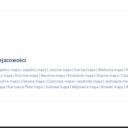
ejscowości
gielno mapa
|
Jagielno mapa
|
Jaszów mapa
|
Gierów mapa
|
Wieliczna mapa
|
ry mapa
|
Rożnów mapa
|
Biechów mapa
|
Kłodobok mapa
|
Stanica mapa
|
Cie
olice mapa
|
Cierpice mapa
|
Czarnolas mapa
|
Jeszkotle mapa
|
Jędrzejów ma
apa
|
Karłowice Małe mapa
|
Sulisław mapa
|
Wójtowice mapa
|
Nowaki mapa
|
W