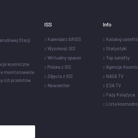
ISS
Info
Kalendarz ARISS
Katalog satelit
narodowej Stacji
Wysokość ISS
Statystyki
Wirtualny spacer
Top satelity
ncje kosmiczne
Polska z ISS
Agencje Kosmi
ie monitorowanie
Zdjęcia z ISS
NASA TV
sy ich przelotów
Newsletter
ESA TV
Fazy Księżyca
Lista kosmodr