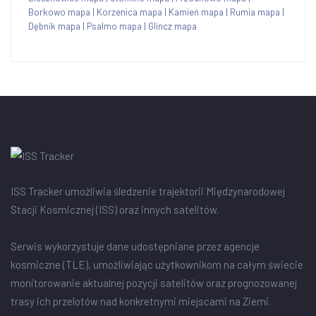
Borkowo mapa
|
Korzenica mapa
|
Kamień mapa
|
Rumia mapa
|
Dębnik mapa
|
Psalmo mapa
|
Glincz mapa
ISS Tracker umożliwia śledzenie trajektorii Międzynarodowej
Stacji Kosmicznej (ISS) oraz innych satelitów.
Serwis wykorzystuje dane udostępniane przez agencje
kosmiczne (TLE), umożliwiając użytkownikom na całym świecie
monitorowanie aktualnej pozycji satelitów oraz prognozowanej
trasy ich przelotów nad konkretnymi miejscami na Ziemi.