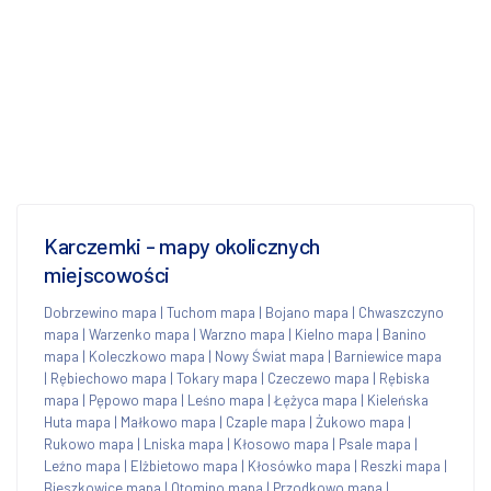
Karczemki - mapy okolicznych
miejscowości
Dobrzewino mapa
|
Tuchom mapa
|
Bojano mapa
|
Chwaszczyno
mapa
|
Warzenko mapa
|
Warzno mapa
|
Kielno mapa
|
Banino
mapa
|
Koleczkowo mapa
|
Nowy Świat mapa
|
Barniewice mapa
|
Rębiechowo mapa
|
Tokary mapa
|
Czeczewo mapa
|
Rębiska
mapa
|
Pępowo mapa
|
Leśno mapa
|
Łężyca mapa
|
Kieleńska
Huta mapa
|
Małkowo mapa
|
Czaple mapa
|
Żukowo mapa
|
Rukowo mapa
|
Lniska mapa
|
Kłosowo mapa
|
Psale mapa
|
Leźno mapa
|
Elżbietowo mapa
|
Kłosówko mapa
|
Reszki mapa
|
Bieszkowice mapa
|
Otomino mapa
|
Przodkowo mapa
|