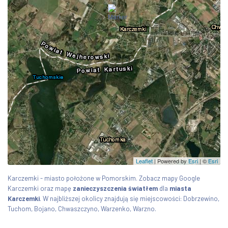
Leaflet
| Powered by
Esri
|
©
Esri
Karczemki - miasto położone w Pomorskim. Zobacz mapy Google
Karczemki oraz mapę
zanieczyszczenia światłem
dla
miasta
Karczemki
. W najbliższej okolicy znajdują się miejscowości: Dobrzewino,
Tuchom, Bojano, Chwaszczyno, Warzenko, Warzno.