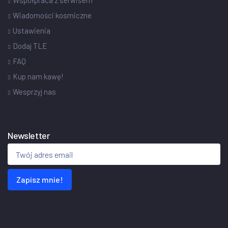
Współpraca z serwisem
Wiadomości kosmiczne
Ustawienia
Dodaj TLE
FAQ
Kup nam kawę!
Wesprzyj nas
Newsletter
Zapisz mnie!