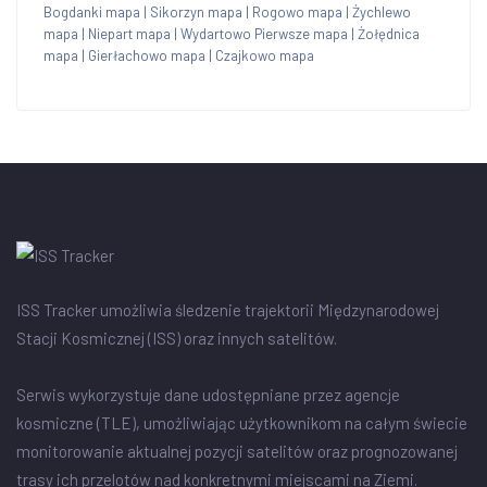
Bogdanki mapa
|
Sikorzyn mapa
|
Rogowo mapa
|
Żychlewo
mapa
|
Niepart mapa
|
Wydartowo Pierwsze mapa
|
Żołędnica
mapa
|
Gierłachowo mapa
|
Czajkowo mapa
ISS Tracker umożliwia śledzenie trajektorii Międzynarodowej
Stacji Kosmicznej (ISS) oraz innych satelitów.
Serwis wykorzystuje dane udostępniane przez agencje
kosmiczne (TLE), umożliwiając użytkownikom na całym świecie
monitorowanie aktualnej pozycji satelitów oraz prognozowanej
trasy ich przelotów nad konkretnymi miejscami na Ziemi.