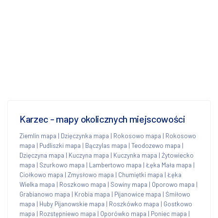
Karzec - mapy okolicznych miejscowości
Ziemlin mapa
|
Dzięczynka mapa
|
Rokosowo mapa
|
Rokosowo
mapa
|
Pudliszki mapa
|
Bączylas mapa
|
Teodozewo mapa
|
Dzięczyna mapa
|
Kuczyna mapa
|
Kuczynka mapa
|
Żytowiecko
mapa
|
Szurkowo mapa
|
Lambertowo mapa
|
Łęka Mała mapa
|
Ciołkowo mapa
|
Zmysłowo mapa
|
Chumiętki mapa
|
Łęka
Wielka mapa
|
Roszkowo mapa
|
Sowiny mapa
|
Oporowo mapa
|
Grabianowo mapa
|
Krobia mapa
|
Pijanowice mapa
|
Śmiłowo
mapa
|
Huby Pijanowskie mapa
|
Roszkówko mapa
|
Gostkowo
mapa
|
Rozstępniewo mapa
|
Oporówko mapa
|
Poniec mapa
|