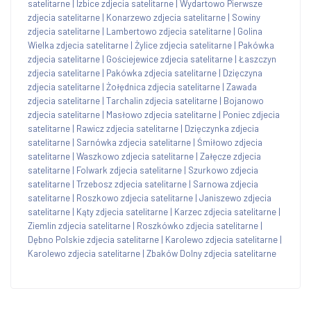
satelitarne
|
Izbice zdjecia satelitarne
|
Wydartowo Pierwsze
zdjecia satelitarne
|
Konarzewo zdjecia satelitarne
|
Sowiny
zdjecia satelitarne
|
Lambertowo zdjecia satelitarne
|
Golina
Wielka zdjecia satelitarne
|
Żylice zdjecia satelitarne
|
Pakówka
zdjecia satelitarne
|
Gościejewice zdjecia satelitarne
|
Łaszczyn
zdjecia satelitarne
|
Pakówka zdjecia satelitarne
|
Dzięczyna
zdjecia satelitarne
|
Żołędnica zdjecia satelitarne
|
Zawada
zdjecia satelitarne
|
Tarchalin zdjecia satelitarne
|
Bojanowo
zdjecia satelitarne
|
Masłowo zdjecia satelitarne
|
Poniec zdjecia
satelitarne
|
Rawicz zdjecia satelitarne
|
Dzięczynka zdjecia
satelitarne
|
Sarnówka zdjecia satelitarne
|
Śmiłowo zdjecia
satelitarne
|
Waszkowo zdjecia satelitarne
|
Załęcze zdjecia
satelitarne
|
Folwark zdjecia satelitarne
|
Szurkowo zdjecia
satelitarne
|
Trzebosz zdjecia satelitarne
|
Sarnowa zdjecia
satelitarne
|
Roszkowo zdjecia satelitarne
|
Janiszewo zdjecia
satelitarne
|
Kąty zdjecia satelitarne
|
Karzec zdjecia satelitarne
|
Ziemlin zdjecia satelitarne
|
Roszkówko zdjecia satelitarne
|
Dębno Polskie zdjecia satelitarne
|
Karolewo zdjecia satelitarne
|
Karolewo zdjecia satelitarne
|
Zbaków Dolny zdjecia satelitarne