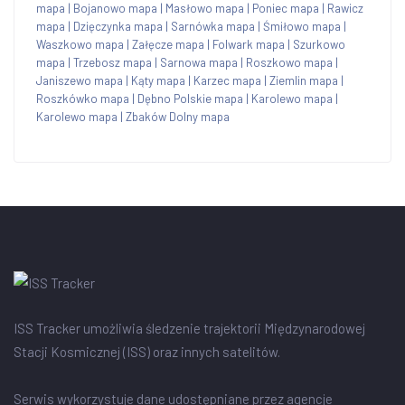
mapa
|
Bojanowo mapa
|
Masłowo mapa
|
Poniec mapa
|
Rawicz
mapa
|
Dzięczynka mapa
|
Sarnówka mapa
|
Śmiłowo mapa
|
Waszkowo mapa
|
Załęcze mapa
|
Folwark mapa
|
Szurkowo
mapa
|
Trzebosz mapa
|
Sarnowa mapa
|
Roszkowo mapa
|
Janiszewo mapa
|
Kąty mapa
|
Karzec mapa
|
Ziemlin mapa
|
Roszkówko mapa
|
Dębno Polskie mapa
|
Karolewo mapa
|
Karolewo mapa
|
Zbaków Dolny mapa
ISS Tracker umożliwia śledzenie trajektorii Międzynarodowej
Stacji Kosmicznej (ISS) oraz innych satelitów.
Serwis wykorzystuje dane udostępniane przez agencje