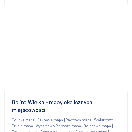
Golina Wielka - mapy okolicznych
miejscowości
Golinka mapa
|
Pakówka mapa
|
Pakówka mapa
|
Wydartowo
Drugie mapa
|
Wydartowo Pierwsze mapa
|
Bojanowo mapa
|
Tarchalin mapa
|
Gościejewice mapa
|
Gierłachowo mapa
|