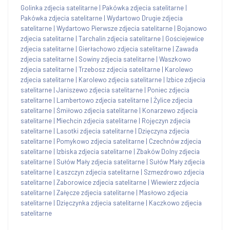
Golinka zdjecia satelitarne
|
Pakówka zdjecia satelitarne
|
Pakówka zdjecia satelitarne
|
Wydartowo Drugie zdjecia
satelitarne
|
Wydartowo Pierwsze zdjecia satelitarne
|
Bojanowo
zdjecia satelitarne
|
Tarchalin zdjecia satelitarne
|
Gościejewice
zdjecia satelitarne
|
Gierłachowo zdjecia satelitarne
|
Zawada
zdjecia satelitarne
|
Sowiny zdjecia satelitarne
|
Waszkowo
zdjecia satelitarne
|
Trzebosz zdjecia satelitarne
|
Karolewo
zdjecia satelitarne
|
Karolewo zdjecia satelitarne
|
Izbice zdjecia
satelitarne
|
Janiszewo zdjecia satelitarne
|
Poniec zdjecia
satelitarne
|
Lambertowo zdjecia satelitarne
|
Żylice zdjecia
satelitarne
|
Śmiłowo zdjecia satelitarne
|
Konarzewo zdjecia
satelitarne
|
Miechcin zdjecia satelitarne
|
Rojęczyn zdjecia
satelitarne
|
Lasotki zdjecia satelitarne
|
Dzięczyna zdjecia
satelitarne
|
Pomykowo zdjecia satelitarne
|
Czechnów zdjecia
satelitarne
|
Izbiska zdjecia satelitarne
|
Zbaków Dolny zdjecia
satelitarne
|
Sułów Mały zdjecia satelitarne
|
Sułów Mały zdjecia
satelitarne
|
Łaszczyn zdjecia satelitarne
|
Szmezdrowo zdjecia
satelitarne
|
Zaborowice zdjecia satelitarne
|
Wiewierz zdjecia
satelitarne
|
Załęcze zdjecia satelitarne
|
Masłowo zdjecia
satelitarne
|
Dzięczynka zdjecia satelitarne
|
Kaczkowo zdjecia
satelitarne