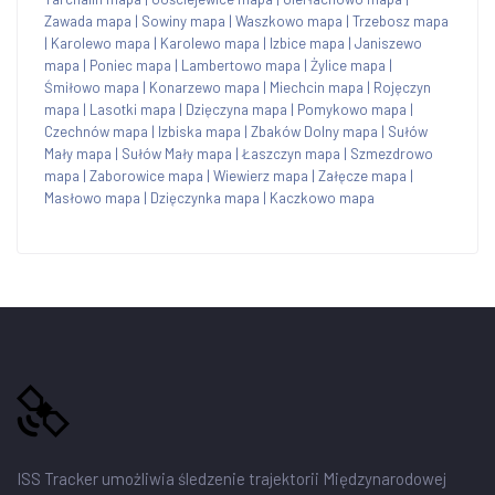
Zawada mapa
|
Sowiny mapa
|
Waszkowo mapa
|
Trzebosz mapa
|
Karolewo mapa
|
Karolewo mapa
|
Izbice mapa
|
Janiszewo
mapa
|
Poniec mapa
|
Lambertowo mapa
|
Żylice mapa
|
Śmiłowo mapa
|
Konarzewo mapa
|
Miechcin mapa
|
Rojęczyn
mapa
|
Lasotki mapa
|
Dzięczyna mapa
|
Pomykowo mapa
|
Czechnów mapa
|
Izbiska mapa
|
Zbaków Dolny mapa
|
Sułów
Mały mapa
|
Sułów Mały mapa
|
Łaszczyn mapa
|
Szmezdrowo
mapa
|
Zaborowice mapa
|
Wiewierz mapa
|
Załęcze mapa
|
Masłowo mapa
|
Dzięczynka mapa
|
Kaczkowo mapa
ISS Tracker umożliwia śledzenie trajektorii Międzynarodowej