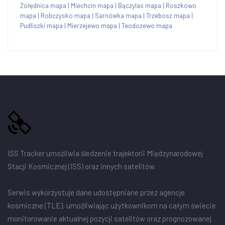
Żołędnica mapa
|
Miechcin mapa
|
Bączylas mapa
|
Roszkowo
mapa
|
Robczysko mapa
|
Sarnówka mapa
|
Trzebosz mapa
|
Pudliszki mapa
|
Mierzejewo mapa
|
Teodozewo mapa
ISS Tracker umożliwia śledzenie trajektorii Międzynarodowej
Stacji Kosmicznej (ISS) oraz innych satelitów.
Serwis wykorzystuje dane udostępniane przez agencje
kosmiczne (TLE), umożliwiając użytkownikom na całym świecie
monitorowanie aktualnej pozycji satelitów oraz prognozowanej