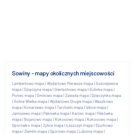
Sowiny - mapy okolicznych miejscowości
Lambertowo mapa
|
Wydartowo Pierwsze mapa
|
Gościejewice
mapa
|
Dzięczyna mapa
|
Gierłachowo mapa
|
Golinka mapa
|
Poniec mapa
|
Śmiłowo mapa
|
Zawada mapa
|
Dzięczynka mapa
|
Golina Wielka mapa
|
Wydartowo Drugie mapa
|
Waszkowo
mapa
|
Konarzewo mapa
|
Tarchalin mapa
|
Izbice mapa
|
Janiszewo mapa
|
Pakówka mapa
|
Karzec mapa
|
Pakówka
mapa
|
Bojanowo mapa
|
Rokosowo mapa
|
Rokosowo mapa
|
Oporówko mapa
|
Żylice mapa
|
Łaszczyn mapa
|
Szurkowo
mapa
|
Ziemlin mapa
|
Oporowo mapa
|
Lubonia mapa
|