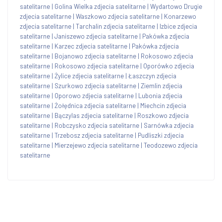
satelitarne
|
Golina Wielka zdjecia satelitarne
|
Wydartowo Drugie
zdjecia satelitarne
|
Waszkowo zdjecia satelitarne
|
Konarzewo
zdjecia satelitarne
|
Tarchalin zdjecia satelitarne
|
Izbice zdjecia
satelitarne
|
Janiszewo zdjecia satelitarne
|
Pakówka zdjecia
satelitarne
|
Karzec zdjecia satelitarne
|
Pakówka zdjecia
satelitarne
|
Bojanowo zdjecia satelitarne
|
Rokosowo zdjecia
satelitarne
|
Rokosowo zdjecia satelitarne
|
Oporówko zdjecia
satelitarne
|
Żylice zdjecia satelitarne
|
Łaszczyn zdjecia
satelitarne
|
Szurkowo zdjecia satelitarne
|
Ziemlin zdjecia
satelitarne
|
Oporowo zdjecia satelitarne
|
Lubonia zdjecia
satelitarne
|
Żołędnica zdjecia satelitarne
|
Miechcin zdjecia
satelitarne
|
Bączylas zdjecia satelitarne
|
Roszkowo zdjecia
satelitarne
|
Robczysko zdjecia satelitarne
|
Sarnówka zdjecia
satelitarne
|
Trzebosz zdjecia satelitarne
|
Pudliszki zdjecia
satelitarne
|
Mierzejewo zdjecia satelitarne
|
Teodozewo zdjecia
satelitarne