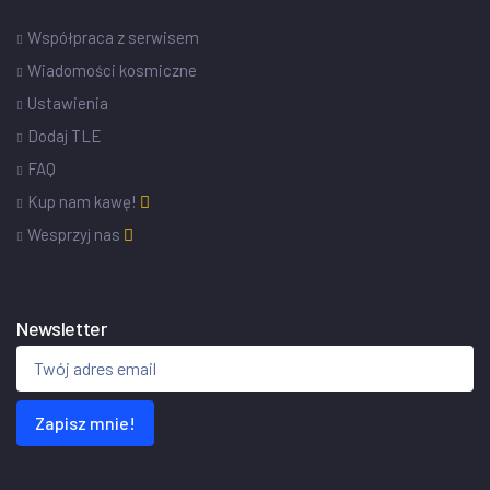
Współpraca z serwisem
Wiadomości kosmiczne
Ustawienia
Dodaj TLE
FAQ
Kup nam kawę!
Wesprzyj nas
Newsletter
Zapisz mnie!