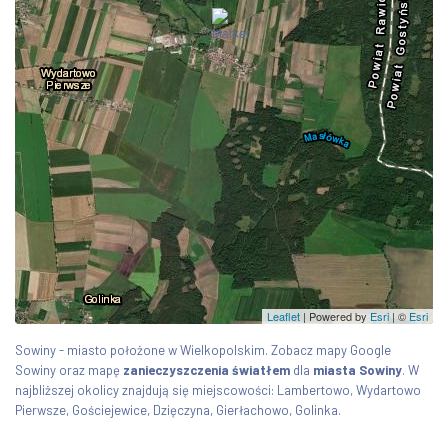
Leaflet
| Powered by
Esri
|
©
Esri
Sowiny - miasto położone w Wielkopolskim. Zobacz mapy Google
Sowiny oraz mapę
zanieczyszczenia światłem
dla
miasta Sowiny
. W
najbliższej okolicy znajdują się miejscowości: Lambertowo, Wydartowo
Pierwsze, Gościejewice, Dzięczyna, Gierłachowo, Golinka.