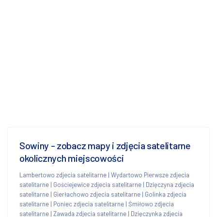
Sowiny - zobacz mapy i zdjęcia satelitarne
okolicznych miejscowości
Lambertowo zdjecia satelitarne
|
Wydartowo Pierwsze zdjecia
satelitarne
|
Gościejewice zdjecia satelitarne
|
Dzięczyna zdjecia
satelitarne
|
Gierłachowo zdjecia satelitarne
|
Golinka zdjecia
satelitarne
|
Poniec zdjecia satelitarne
|
Śmiłowo zdjecia
satelitarne
|
Zawada zdjecia satelitarne
|
Dzięczynka zdjecia