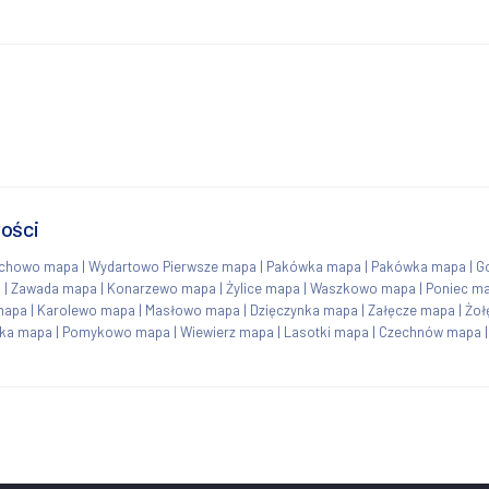
wości
achowo mapa
|
Wydartowo Pierwsze mapa
|
Pakówka mapa
|
Pakówka mapa
|
G
a
|
Zawada mapa
|
Konarzewo mapa
|
Żylice mapa
|
Waszkowo mapa
|
Poniec m
mapa
|
Karolewo mapa
|
Masłowo mapa
|
Dzięczynka mapa
|
Załęcze mapa
|
Żoł
ka mapa
|
Pomykowo mapa
|
Wiewierz mapa
|
Lasotki mapa
|
Czechnów mapa