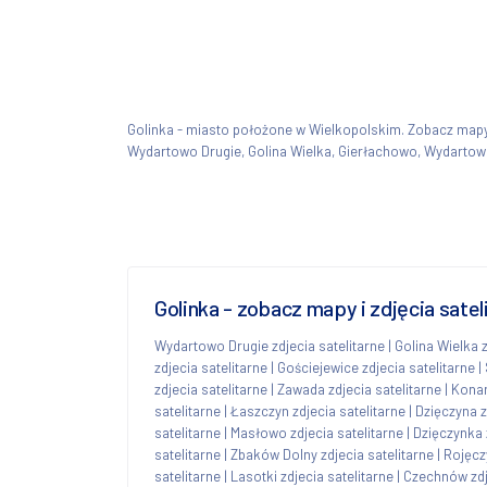
Golinka - miasto położone w Wielkopolskim. Zobacz map
Wydartowo Drugie, Golina Wielka, Gierłachowo, Wydarto
Golinka - zobacz mapy i zdjęcia sate
Wydartowo Drugie zdjecia satelitarne
|
Golina Wielka z
zdjecia satelitarne
|
Gościejewice zdjecia satelitarne
|
zdjecia satelitarne
|
Zawada zdjecia satelitarne
|
Konar
satelitarne
|
Łaszczyn zdjecia satelitarne
|
Dzięczyna z
satelitarne
|
Masłowo zdjecia satelitarne
|
Dzięczynka 
satelitarne
|
Zbaków Dolny zdjecia satelitarne
|
Rojęczy
satelitarne
|
Lasotki zdjecia satelitarne
|
Czechnów zdj