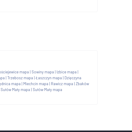
ościejewice mapa
|
Sowiny mapa
|
Izbice mapa
|
apa
|
Trzebosz mapa
|
Łaszczyn mapa
|
Dzięczyna
ędnica mapa
|
Miechcin mapa
|
Rawicz mapa
|
Zbaków
|
Sułów Mały mapa
|
Sułów Mały mapa