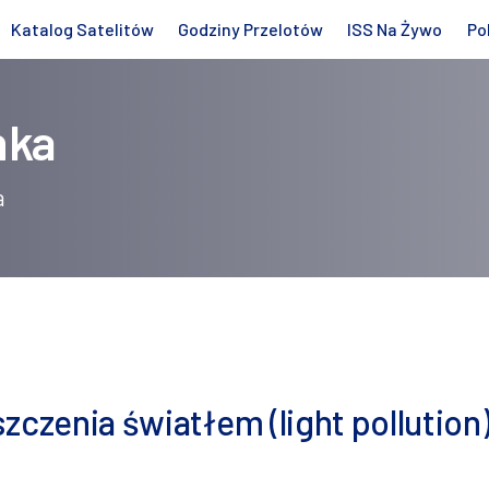
Katalog Satelitów
Godziny Przelotów
ISS Na Żywo
Po
nka
a
zczenia światłem (light pollution