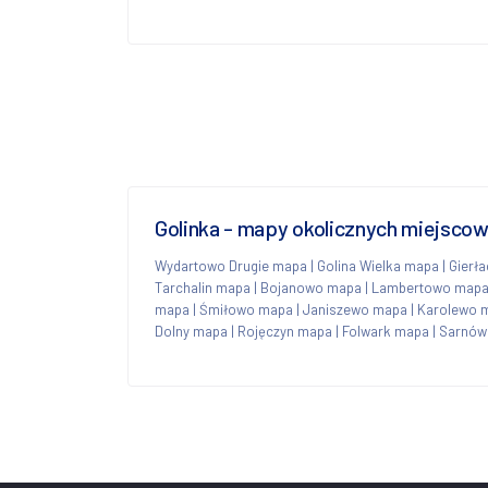
Golinka - mapy okolicznych miejsco
Wydartowo Drugie mapa
|
Golina Wielka mapa
|
Gierł
Tarchalin mapa
|
Bojanowo mapa
|
Lambertowo map
mapa
|
Śmiłowo mapa
|
Janiszewo mapa
|
Karolewo 
Dolny mapa
|
Rojęczyn mapa
|
Folwark mapa
|
Sarnów