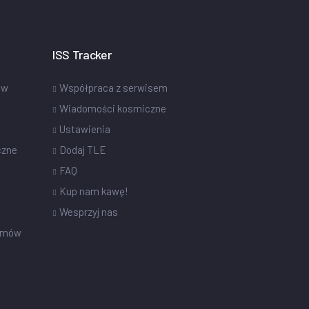
ISS Tracker
ów
Współpraca z serwisem
Wiadomości kosmiczne
Ustawienia
czne
Dodaj TLE
FAQ
Kup nam kawę!
Wesprzyj nas
omów