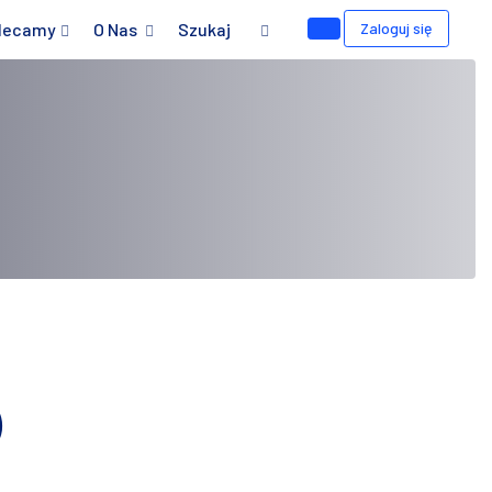
lecamy
O Nas
Szukaj
Zaloguj się
)