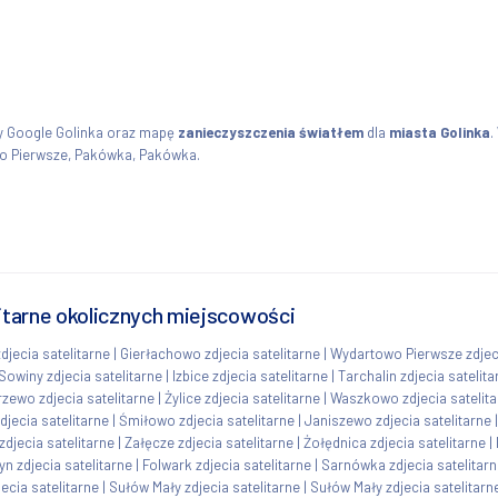
y Google Golinka oraz mapę
zanieczyszczenia światłem
dla
miasta Golinka
.
wo Pierwsze, Pakówka, Pakówka.
litarne okolicznych miejscowości
djecia satelitarne
|
Gierłachowo zdjecia satelitarne
|
Wydartowo Pierwsze zdjeci
Sowiny zdjecia satelitarne
|
Izbice zdjecia satelitarne
|
Tarchalin zdjecia satelita
zewo zdjecia satelitarne
|
Żylice zdjecia satelitarne
|
Waszkowo zdjecia satelita
djecia satelitarne
|
Śmiłowo zdjecia satelitarne
|
Janiszewo zdjecia satelitarne
zdjecia satelitarne
|
Załęcze zdjecia satelitarne
|
Żołędnica zdjecia satelitarne
|
n zdjecia satelitarne
|
Folwark zdjecia satelitarne
|
Sarnówka zdjecia satelitar
ecia satelitarne
|
Sułów Mały zdjecia satelitarne
|
Sułów Mały zdjecia satelitarn