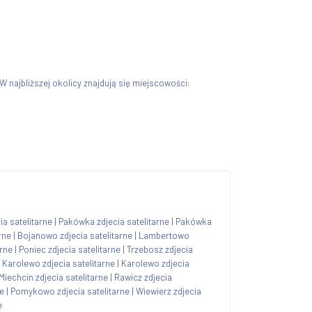
 W najbliższej okolicy znajdują się miejscowości:
a satelitarne
|
Pakówka zdjecia satelitarne
|
Pakówka
rne
|
Bojanowo zdjecia satelitarne
|
Lambertowo
rne
|
Poniec zdjecia satelitarne
|
Trzebosz zdjecia
|
Karolewo zdjecia satelitarne
|
Karolewo zdjecia
Miechcin zdjecia satelitarne
|
Rawicz zdjecia
ne
|
Pomykowo zdjecia satelitarne
|
Wiewierz zdjecia
e