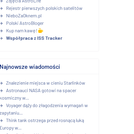
Zdjęcia AstroLife
Rejestr pierwszych polskich satelitów
NieboZaOknem.pl
Polski AstroBloger
Kup nam kawę!
Współpraca z ISS Tracker
Najnowsze wiadomości
Znalezienie miejsca w cieniu Starlinków
Astronauci NASA gotowi na spacer
kosmiczny w...
Voyager dąży do złagodzenia wymagań w
zapytaniu...
Think tank ostrzega przed rosnącą luką
Europy w...