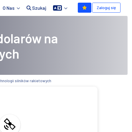
O Nas
Szukaj
Zaloguj się
dolarów na
wych
hnologii silników rakietowych