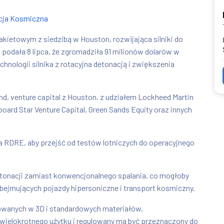
cja Kosmiczna
kietowym z siedzibą w Houston, rozwijająca silniki do
 podała 8 lipca, że zgromadziła 91 milionów dolarów w
chnologii silnika z rotacyjna detonacją i zwiększenia
, venture capital z Houston, z udziałem Lockheed Martin
ard Star Venture Capital, Green Sands Equity oraz innych
ka RDRE, aby przejść od testów lotniczych do operacyjnego
detonacji zamiast konwencjonalnego spalania, co mogłoby
bejmujących pojazdy hipersoniczne i transport kosmiczny.
owanych w 3D i standardowych materiałów,
k wielokrotnego użytku i regulowany ma być przeznaczony do