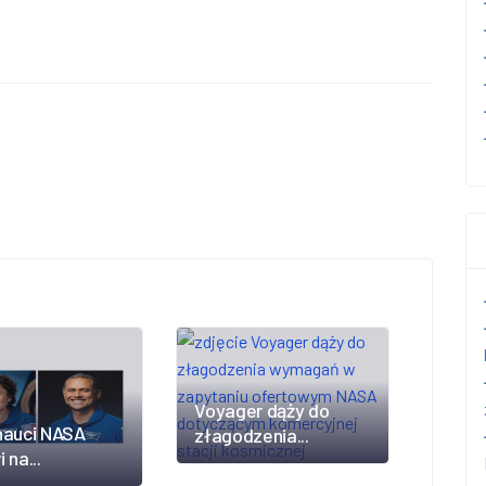
Voyager dąży do
nauci NASA
złagodzenia...
 na...