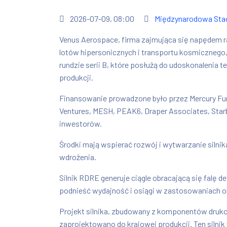
2026-07-09, 08:00
Międzynarodowa Sta
Venus Aerospace, firma zajmująca się napędem ra
lotów hipersonicznych i transportu kosmicznego,
rundzie serii B, które posłużą do udoskonalenia te
produkcji.
Finansowanie prowadzone było przez Mercury Fund
Ventures, MESH, PEAK6, Draper Associates, Starbo
inwestorów.
Środki mają wspierać rozwój i wytwarzanie silni
wdrożenia.
Silnik RDRE generuje ciągle obracającą się falę 
podnieść wydajność i osiągi w zastosowaniach o
Projekt silnika, zbudowany z komponentów druk
zaprojektowano do krajowej produkcji. Ten silni