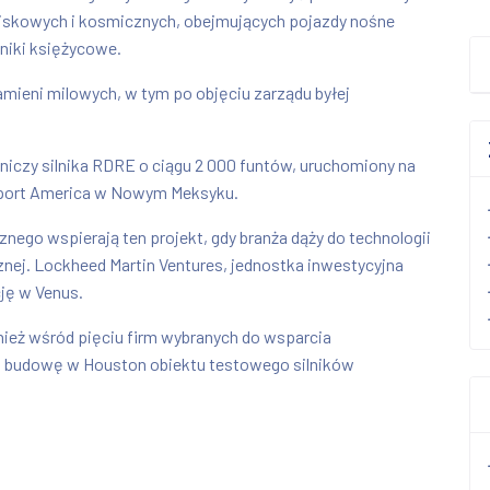
jskowych i kosmicznych, obejmujących pojazdy nośne
wniki księżycowe.
amieni milowych, w tym po objęciu zarządu byłej
iczy silnika RDRE o ciągu 2 000 funtów, uruchomiony na
port America w Nowym Meksyku.
nego wspierają ten projekt, gdy branża dąży do technologii
znej. Lockheed Martin Ventures, jednostka inwestycyjna
cję w Venus.
ież wśród pięciu firm wybranych do wsparcia
a budowę w Houston obiektu testowego silników