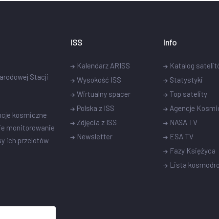
ISS
Info
Kalendarz ARISS
Katalog sateli
narodowej Stacji
Wysokość ISS
Statystyki
Wirtualny spacer
Top satelity
Polska z ISS
Agencje Kosmi
ncje kosmiczne
Zdjęcia z ISS
NASA TV
ie monitorowanie
Newsletter
ESA TV
sy ich przelotów
Fazy Księżyca
Lista kosmod