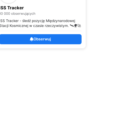
ISS Tracker
10 000 obserwujących
ISS Tracker - śledź pozycję Międzynarodowej
Stacji Kosmicznej w czasie rzeczywistym. 🛰️🌍🚀
Obserwuj