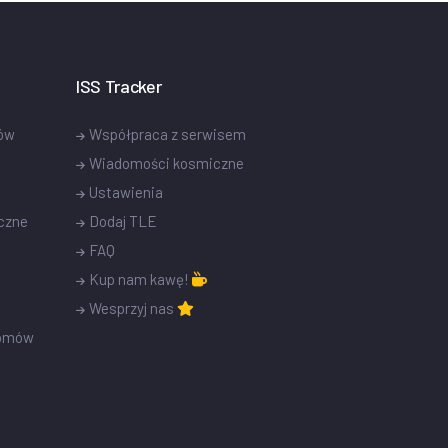
ISS Tracker
tów
Współpraca z serwisem
Wiadomości kosmiczne
Ustawienia
czne
Dodaj TLE
FAQ
Kup nam kawę!
Wesprzyj nas
romów