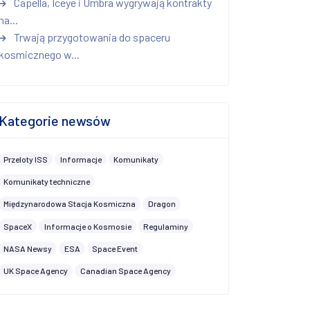
Capella, Iceye i Umbra wygrywają kontrakty
na...
Trwają przygotowania do spaceru
kosmicznego w...
Kategorie newsów
Przeloty ISS
Informacje
Komunikaty
Komunikaty techniczne
Międzynarodowa Stacja Kosmiczna
Dragon
SpaceX
Informacje o Kosmosie
Regulaminy
NASA Newsy
ESA
Space Event
UK Space Agency
Canadian Space Agency