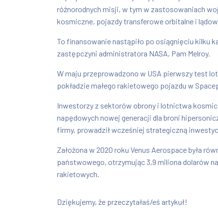
różnorodnych misji, w tym w zastosowaniach wo
kosmiczne, pojazdy transferowe orbitalne i lądo
To finansowanie nastąpiło po osiągnięciu kilku k
zastępczyni administratora NASA, Pam Melroy.
W maju przeprowadzono w USA pierwszy test lotn
pokładzie małego rakietowego pojazdu w Space
Inwestorzy z sektorów obrony i lotnictwa kosmicz
napędowych nowej generacji dla broni hipersonic
firmy, prowadził wcześniej strategiczną inwesty
Założona w 2020 roku Venus Aerospace była równ
państwowego, otrzymując 3,9 miliona dolarów n
rakietowych.
Dziękujemy, że przeczytałaś/eś artykuł!