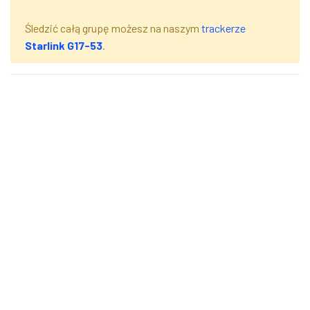
Śledzić całą grupę możesz na naszym
trackerze
Starlink G17-53
.