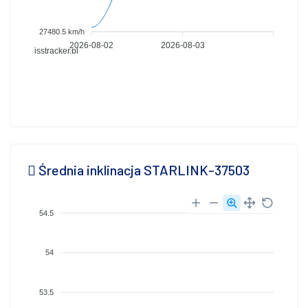
27480.5 km/h
2026-08-02
2026-08-03
isstracker.pl
Średnia inklinacja STARLINK-37503
54.5
54
53.5