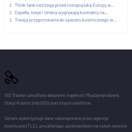
Think tank ostrzega przed rosnącą luką Europy w...
Capella, Iceye i Umbra wygrywają kontrakty na...
Trwają przygotowania do spaceru kosmicznego w...
ISS Tracker umożliwia śledzenie trajektorii Międzynarodowej
Stacji Kosmicznej (ISS) oraz innych satelitów.
Serwis wykorzystuje dane udostępniane przez agencje
kosmiczne (TLE), umożliwiając użytkownikom na całym świecie