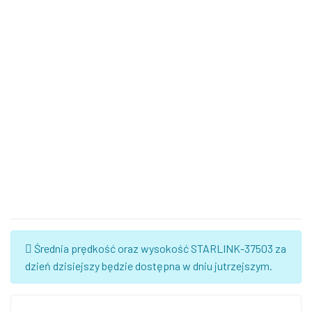
Średnia prędkość oraz wysokość STARLINK-37503 za
dzień dzisiejszy będzie dostępna w dniu jutrzejszym.