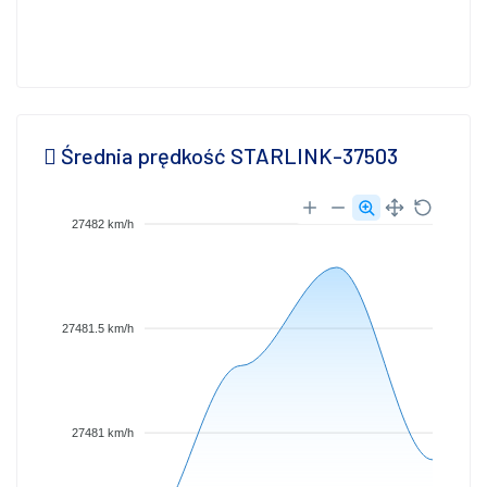
Średnia prędkość STARLINK-37503
27482 km/h
27481.5 km/h
27481 km/h