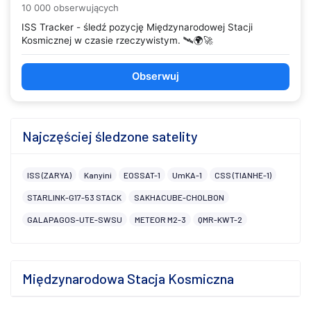
10 000 obserwujących
ISS Tracker - śledź pozycję Międzynarodowej Stacji
Kosmicznej w czasie rzeczywistym. 🛰️🌍🚀
Obserwuj
Najczęściej śledzone satelity
ISS (ZARYA)
Kanyini
EOSSAT-1
UmKA-1
CSS (TIANHE-1)
STARLINK-G17-53 STACK
SAKHACUBE-CHOLBON
GALAPAGOS-UTE-SWSU
METEOR M2-3
QMR-KWT-2
Międzynarodowa Stacja Kosmiczna