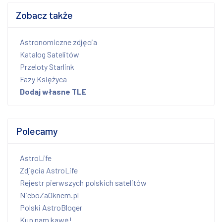
Zobacz także
Astronomiczne zdjęcia
Katalog Satelitów
Przeloty Starlink
Fazy Księżyca
Dodaj własne TLE
Polecamy
AstroLife
Zdjęcia AstroLife
Rejestr pierwszych polskich satelitów
NieboZaOknem.pl
Polski AstroBloger
Kup nam kawę!