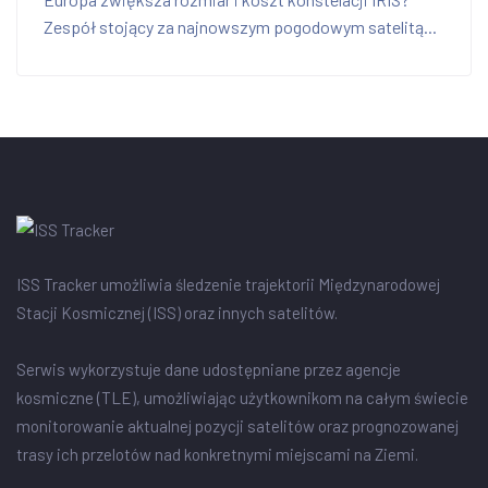
Zespół stojący za najnowszym pogodowym satelitą...
ISS Tracker umożliwia śledzenie trajektorii Międzynarodowej
Stacji Kosmicznej (ISS) oraz innych satelitów.
Serwis wykorzystuje dane udostępniane przez agencje
kosmiczne (TLE), umożliwiając użytkownikom na całym świecie
monitorowanie aktualnej pozycji satelitów oraz prognozowanej
trasy ich przelotów nad konkretnymi miejscami na Ziemi.