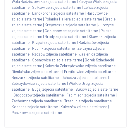
Wola Radziszowska zdjecia satelitarne
|
Zarzyce Wielkie zdjecia
satelitarne
|
Sułkowice zdjecia satelitarne
|
Leńcze zdjecia
satelitarne
|
Lanckorona zdjecia satelitarne
|
Harbutowice
zdjecia satelitarne
|
Polanka Hallera zdjecia satelitarne
|
Grabie
zdjecia satelitarne
|
Krzywaczka zdjecia satelitarne
|
Jurczyce
zdjecia satelitarne
|
Gołuchowice zdjecia satelitarne
|
Palcza
zdjecia satelitarne
|
Brody zdjecia satelitarne
|
Skawinki zdjecia
satelitarne
|
Krzęcin zdjecia satelitarne
|
Radziszów zdjecia
satelitarne
|
Rudnik zdjecia satelitarne
|
Zelczyna zdjecia
satelitarne
|
Rzozów zdjecia satelitarne
|
Jasienica zdjecia
satelitarne
|
Sosnowice zdjecia satelitarne
|
Borek Szlachecki
zdjecia satelitarne
|
Kalwaria Zebrzydowska zdjecia satelitarne
|
Bieńkówka zdjecia satelitarne
|
Przytkowice zdjecia satelitarne
|
Bęczarka zdjecia satelitarne
|
Ochodza zdjecia satelitarne
|
Zebrzydowice zdjecia satelitarne
|
Wielkie Drogi zdjecia
satelitarne
|
Bugaj zdjecia satelitarne
|
Buków zdjecia satelitarne
|
Głogoczów zdjecia satelitarne
|
Facimiech zdjecia satelitarne
|
Zachełmna zdjecia satelitarne
|
Trzebunia zdjecia satelitarne
|
Kopanka zdjecia satelitarne
|
Kulerzów zdjecia satelitarne
|
Paszkowka zdjecia satelitarne