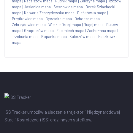
mapa
|
Radziszów mapa
|
Rudnik mapa
|
Zelczyna mapa
|
Rzozów
mapa
|
Jasienica mapa
|
Sosnowice mapa
|
Borek Szlachecki
mapa
|
Kalwaria Zebrzydowska mapa
|
Bieńkówka mapa
|
Przytkowice mapa
|
Bęczarka mapa
|
Ochodza mapa
|
Zebrzydowice mapa
|
Wielkie Drogi mapa
|
Bugaj mapa
|
Buków
mapa
|
Głogoczów mapa
|
Facimiech mapa
|
Zachełmna mapa
|
Trzebunia mapa
|
Kopanka mapa
|
Kulerzów mapa
|
Paszkowka
mapa
ISS Tracker umożliwia śledzenie trajektorii Międzynarodowej
Stacji Kosmicznej (ISS) oraz innych satelitów.