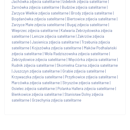
Jachówka zdjecia satelitarne
|
Izdebnik zdjecia satelitarne
|
Żarnówka zdjecia satelitarne
|
Budzów zdjecia satelitarne
|
Zarzyce Wielkie zdjecia satelitarne
|
Brody zdjecia satelitarne
|
Bogdanówka zdjecia satelitarne
|
Biertowice zdjecia satelitarne
|
Zarzyce Małe zdjecia satelitarne
|
Bugaj zdjecia satelitarne
|
Wieprzec zdjecia satelitarne
|
Kalwaria Zebrzydowska zdjecia
satelitarne
|
Leńcze zdjecia satelitarne
|
Zakrzów zdjecia
satelitarne
|
Jasienica zdjecia satelitarne
|
Trzebunia zdjecia
satelitarne
|
Kojszówka zdjecia satelitarne
|
Maków Podhalański
zdjecia satelitarne
|
Wola Radziszowska zdjecia satelitarne
|
Zebrzydowice zdjecia satelitarne
|
Więciórka zdjecia satelitarne
|
Rudnik zdjecia satelitarne
|
Skomielna Czarna zdjecia satelitarne
|
Juszczyn zdjecia satelitarne
|
Grabie zdjecia satelitarne
|
Krzywaczka zdjecia satelitarne
|
Przytkowice zdjecia satelitarne
|
Marcówka zdjecia satelitarne
|
Stryszów zdjecia satelitarne
|
Osielec zdjecia satelitarne
|
Polanka Hallera zdjecia satelitarne
|
Bieńkowice zdjecia satelitarne
|
Stanisław Dolny zdjecia
satelitarne
|
Grzechynia zdjecia satelitarne