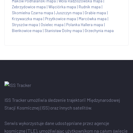
Maków Podhalański mapa
|
Wola Radziszowska mapa
|
Zebrzydowice mapa
|
Więciórka mapa
|
Rudnik mapa
|
Skomielna Czarna mapa
|
Juszczyn mapa
|
Grabie mapa
|
Krzywaczka mapa
|
Przytkowice mapa
|
Marcówka mapa
|
Stryszów mapa
|
Osielec mapa
|
Polanka Hallera mapa
|
Bieńkowice mapa
|
Stanisław Dolny mapa
|
Grzechynia mapa
ISS Tracker umożliwia śledzenie trajektorii Międzynarodowej
Stacji Kosmicznej (ISS) oraz innych satelitów.
Serwis wykorzystuje dane udostępniane przez agencje
kosmiczne (TLE), umożliwiając użytkownikom na całym świecie