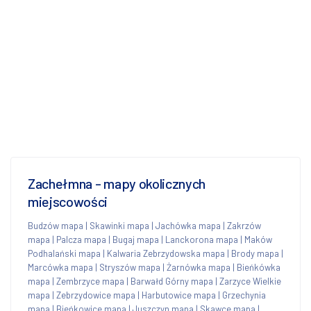
Zachełmna - mapy okolicznych
miejscowości
Budzów mapa
|
Skawinki mapa
|
Jachówka mapa
|
Zakrzów
mapa
|
Palcza mapa
|
Bugaj mapa
|
Lanckorona mapa
|
Maków
Podhalański mapa
|
Kalwaria Zebrzydowska mapa
|
Brody mapa
|
Marcówka mapa
|
Stryszów mapa
|
Żarnówka mapa
|
Bieńkówka
mapa
|
Zembrzyce mapa
|
Barwałd Górny mapa
|
Zarzyce Wielkie
mapa
|
Zebrzydowice mapa
|
Harbutowice mapa
|
Grzechynia
mapa
|
Bieńkowice mapa
|
Juszczyn mapa
|
Skawce mapa
|