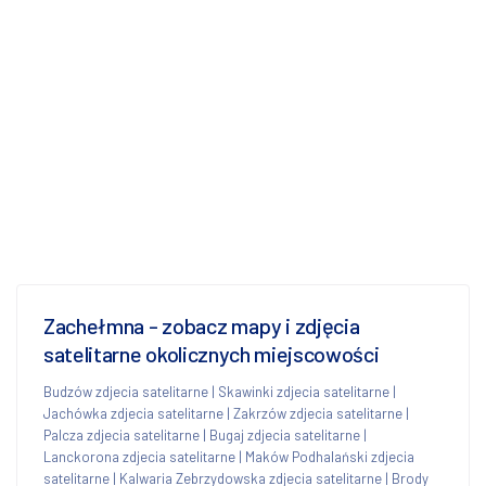
Zachełmna - zobacz mapy i zdjęcia
satelitarne okolicznych miejscowości
Budzów zdjecia satelitarne
|
Skawinki zdjecia satelitarne
|
Jachówka zdjecia satelitarne
|
Zakrzów zdjecia satelitarne
|
Palcza zdjecia satelitarne
|
Bugaj zdjecia satelitarne
|
Lanckorona zdjecia satelitarne
|
Maków Podhalański zdjecia
satelitarne
|
Kalwaria Zebrzydowska zdjecia satelitarne
|
Brody