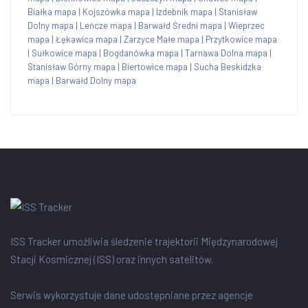
Białka mapa
|
Kojszówka mapa
|
Izdebnik mapa
|
Stanisław
Dolny mapa
|
Leńcze mapa
|
Barwałd Średni mapa
|
Wieprzec
mapa
|
Łękawica mapa
|
Zarzyce Małe mapa
|
Przytkowice mapa
|
Sułkowice mapa
|
Bogdanówka mapa
|
Tarnawa Dolna mapa
|
Stanisław Górny mapa
|
Biertowice mapa
|
Sucha Beskidzka
mapa
|
Barwałd Dolny mapa
ISS Tracker umożliwia śledzenie trajektorii Międzynarodowej
Stacji Kosmicznej (ISS) oraz innych satelitów.
Serwis wykorzystuje dane udostępniane przez agencje