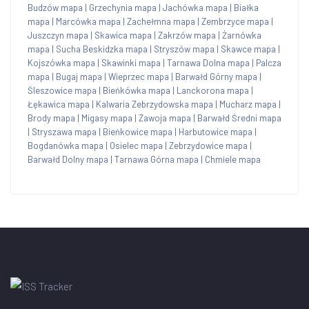
Budzów mapa
|
Grzechynia mapa
|
Jachówka mapa
|
Białka
mapa
|
Marcówka mapa
|
Zachełmna mapa
|
Zembrzyce mapa
|
Juszczyn mapa
|
Skawica mapa
|
Zakrzów mapa
|
Żarnówka
mapa
|
Sucha Beskidzka mapa
|
Stryszów mapa
|
Skawce mapa
|
Kojszówka mapa
|
Skawinki mapa
|
Tarnawa Dolna mapa
|
Palcza
mapa
|
Bugaj mapa
|
Wieprzec mapa
|
Barwałd Górny mapa
|
Śleszowice mapa
|
Bieńkówka mapa
|
Lanckorona mapa
|
Łękawica mapa
|
Kalwaria Zebrzydowska mapa
|
Mucharz mapa
|
Brody mapa
|
Migasy mapa
|
Zawoja mapa
|
Barwałd Średni mapa
|
Stryszawa mapa
|
Bieńkowice mapa
|
Harbutowice mapa
|
Bogdanówka mapa
|
Osielec mapa
|
Zebrzydowice mapa
|
Barwałd Dolny mapa
|
Tarnawa Górna mapa
|
Chmiele mapa