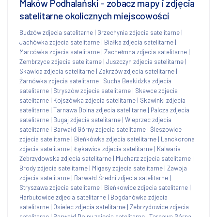
Maków Podhalański - zobacz mapy i zdjęcia
satelitarne okolicznych miejscowości
Budzów zdjecia satelitarne
|
Grzechynia zdjecia satelitarne
|
Jachówka zdjecia satelitarne
|
Białka zdjecia satelitarne
|
Marcówka zdjecia satelitarne
|
Zachełmna zdjecia satelitarne
|
Zembrzyce zdjecia satelitarne
|
Juszczyn zdjecia satelitarne
|
Skawica zdjecia satelitarne
|
Zakrzów zdjecia satelitarne
|
Żarnówka zdjecia satelitarne
|
Sucha Beskidzka zdjecia
satelitarne
|
Stryszów zdjecia satelitarne
|
Skawce zdjecia
satelitarne
|
Kojszówka zdjecia satelitarne
|
Skawinki zdjecia
satelitarne
|
Tarnawa Dolna zdjecia satelitarne
|
Palcza zdjecia
satelitarne
|
Bugaj zdjecia satelitarne
|
Wieprzec zdjecia
satelitarne
|
Barwałd Górny zdjecia satelitarne
|
Śleszowice
zdjecia satelitarne
|
Bieńkówka zdjecia satelitarne
|
Lanckorona
zdjecia satelitarne
|
Łękawica zdjecia satelitarne
|
Kalwaria
Zebrzydowska zdjecia satelitarne
|
Mucharz zdjecia satelitarne
|
Brody zdjecia satelitarne
|
Migasy zdjecia satelitarne
|
Zawoja
zdjecia satelitarne
|
Barwałd Średni zdjecia satelitarne
|
Stryszawa zdjecia satelitarne
|
Bieńkowice zdjecia satelitarne
|
Harbutowice zdjecia satelitarne
|
Bogdanówka zdjecia
satelitarne
|
Osielec zdjecia satelitarne
|
Zebrzydowice zdjecia
satelitarne
|
Barwałd Dolny zdjecia satelitarne
|
Tarnawa Górna