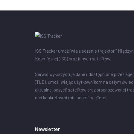
ISS Tracker umożliwia śledzenie trajektorii Między
Kosmicznej (ISS) oraz innych satelitów.
Serwis wykorzystuje dane udostępniane przez age
(TLE), umożliwiając użytkownikom na całym świec
aktualnej pozycji satelitów oraz prognozowanej tra
nad konkretnymi miejscami na Ziemi.
Newsletter