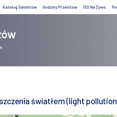
Katalog Satelitów
Godziny Przelotów
ISS Na Żywo
Po
zów
w
zczenia światłem (light pollution