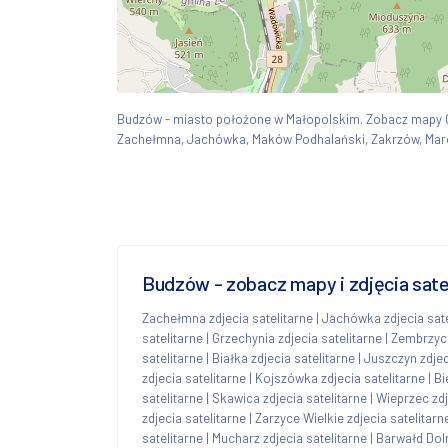
Budzów - miasto położone w Małopolskim. Zobacz mapy
Zachełmna, Jachówka, Maków Podhalański, Zakrzów, Mar
Budzów - zobacz mapy i zdjęcia sate
Zachełmna zdjecia satelitarne
|
Jachówka zdjecia sate
satelitarne
|
Grzechynia zdjecia satelitarne
|
Zembrzyce
satelitarne
|
Białka zdjecia satelitarne
|
Juszczyn zdjec
zdjecia satelitarne
|
Kojszówka zdjecia satelitarne
|
Bi
satelitarne
|
Skawica zdjecia satelitarne
|
Wieprzec zdj
zdjecia satelitarne
|
Zarzyce Wielkie zdjecia satelitarn
satelitarne
|
Mucharz zdjecia satelitarne
|
Barwałd Doln