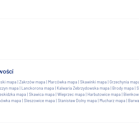
wości
ski mapa
|
Zakrzów mapa
|
Marcówka mapa
|
Skawinki mapa
|
Grzechynia map
czyn mapa
|
Lanckorona mapa
|
Kalwaria Zebrzydowska mapa
|
Brody mapa
|
S
eskidzka mapa
|
Skawica mapa
|
Wieprzec mapa
|
Harbutowice mapa
|
Bieńkow
nówka mapa
|
Śleszowice mapa
|
Stanisław Dolny mapa
|
Mucharz mapa
|
Barwa