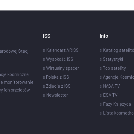
ISS
Info
Kalendarz ARISS
Katalog satelit
narodowej Stacji
Wysokość ISS
Statystyki
Wirtualny spacer
Top satelity
ncje kosmiczne
Polska z ISS
Agencje Kosmi
ie monitorowanie
Zdjęcia z ISS
NASA TV
sy ich przelotów
Newsletter
ESA TV
Fazy Księżyca
Lista kosmodr