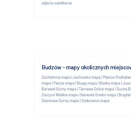
zdjecia satelitarne
Budzów - mapy okolicznych miejsco
Zachełmna mapa
|
Jachówka mapa
|
Maków Podhalań
mapa
|
Palcza mapa
|
Bugaj mapa
|
Białka mapa
|
Jusz
Barwałd Górny mapa
|
Tarnawa Dolna mapa
|
Sucha B
Zarzyce Wielkie mapa
|
Barwałd Średni mapa
|
Bogda
Stanisław Górny mapa
|
Sułkowice mapa