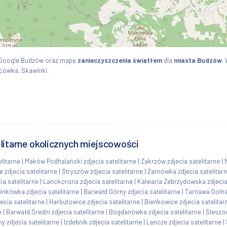
 Google Budzów oraz mapę
zanieczyszczenia światłem
dla
miasta Budzów
.
cówka, Skawinki.
litarne okolicznych miejscowości
litarne
|
Maków Podhalański zdjecia satelitarne
|
Zakrzów zdjecia satelitarne
|
 zdjecia satelitarne
|
Stryszów zdjecia satelitarne
|
Żarnówka zdjecia satelitar
ia satelitarne
|
Lanckorona zdjecia satelitarne
|
Kalwaria Zebrzydowska zdjecia
eńkówka zdjecia satelitarne
|
Barwałd Górny zdjecia satelitarne
|
Tarnawa Dolna 
ecia satelitarne
|
Harbutowice zdjecia satelitarne
|
Bieńkowice zdjecia satelitar
e
|
Barwałd Średni zdjecia satelitarne
|
Bogdanówka zdjecia satelitarne
|
Śleszow
y zdjecia satelitarne
|
Izdebnik zdjecia satelitarne
|
Leńcze zdjecia satelitarne
|