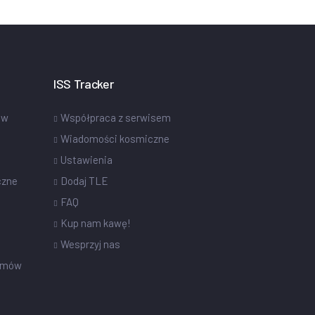
ISS Tracker
ów
Współpraca z serwisem
Wiadomości kosmiczne
Ustawienia
czne
Dodaj TLE
FAQ
Kup nam kawę!
Wesprzyj nas
omów