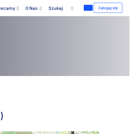
lecamy
O Nas
Szukaj
Zaloguj się
)