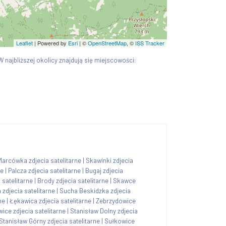
Leaflet
| Powered by
Esri
|
©
OpenStreetMap
, ©
ISS Tracker
 W najbliższej okolicy znajdują się miejscowości:
Marcówka zdjecia satelitarne
|
Skawinki zdjecia
ne
|
Palcza zdjecia satelitarne
|
Bugaj zdjecia
 satelitarne
|
Brody zdjecia satelitarne
|
Skawce
zdjecia satelitarne
|
Sucha Beskidzka zdjecia
ne
|
Łękawica zdjecia satelitarne
|
Zebrzydowice
ice zdjecia satelitarne
|
Stanisław Dolny zdjecia
Stanisław Górny zdjecia satelitarne
|
Sułkowice