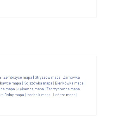
a
|
Zembrzyce mapa
|
Stryszów mapa
|
Żarnówka
kawce mapa
|
Kojszówka mapa
|
Bieńkówka mapa
|
ice mapa
|
Łękawica mapa
|
Zebrzydowice mapa
|
łd Dolny mapa
|
Izdebnik mapa
|
Leńcze mapa
|