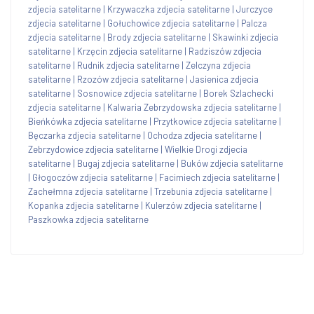
zdjecia satelitarne
|
Krzywaczka zdjecia satelitarne
|
Jurczyce
zdjecia satelitarne
|
Gołuchowice zdjecia satelitarne
|
Palcza
zdjecia satelitarne
|
Brody zdjecia satelitarne
|
Skawinki zdjecia
satelitarne
|
Krzęcin zdjecia satelitarne
|
Radziszów zdjecia
satelitarne
|
Rudnik zdjecia satelitarne
|
Zelczyna zdjecia
satelitarne
|
Rzozów zdjecia satelitarne
|
Jasienica zdjecia
satelitarne
|
Sosnowice zdjecia satelitarne
|
Borek Szlachecki
zdjecia satelitarne
|
Kalwaria Zebrzydowska zdjecia satelitarne
|
Bieńkówka zdjecia satelitarne
|
Przytkowice zdjecia satelitarne
|
Bęczarka zdjecia satelitarne
|
Ochodza zdjecia satelitarne
|
Zebrzydowice zdjecia satelitarne
|
Wielkie Drogi zdjecia
satelitarne
|
Bugaj zdjecia satelitarne
|
Buków zdjecia satelitarne
|
Głogoczów zdjecia satelitarne
|
Facimiech zdjecia satelitarne
|
Zachełmna zdjecia satelitarne
|
Trzebunia zdjecia satelitarne
|
Kopanka zdjecia satelitarne
|
Kulerzów zdjecia satelitarne
|
Paszkowka zdjecia satelitarne