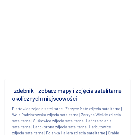
Izdebnik - zobacz mapy i zdjęcia satelitarne
okolicznych miejscowości
Biertowice zdjecia satelitarne
|
Zarzyce Małe zdjecia satelitarne
|
Wola Radziszowska zdjecia satelitarne
|
Zarzyce Wielkie zdjecia
satelitarne
|
Sułkowice zdjecia satelitarne
|
Leńcze zdjecia
satelitarne
|
Lanckorona zdjecia satelitarne
|
Harbutowice
zdjecia satelitarne
|
Polanka Hallera zdjecia satelitarne
|
Grabie