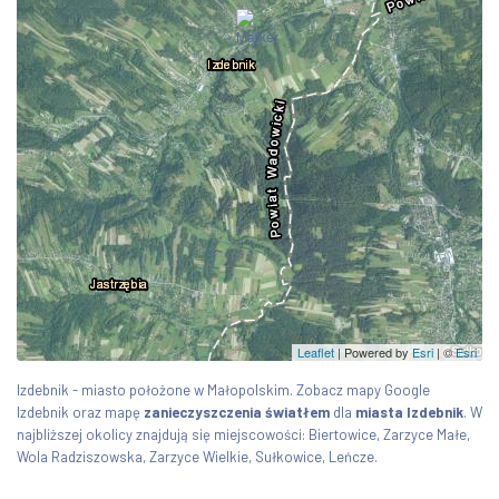
Leaflet
| Powered by
Esri
|
©
Esri
Izdebnik - miasto położone w Małopolskim. Zobacz mapy Google
Izdebnik oraz mapę
zanieczyszczenia światłem
dla
miasta Izdebnik
. W
najbliższej okolicy znajdują się miejscowości: Biertowice, Zarzyce Małe,
Wola Radziszowska, Zarzyce Wielkie, Sułkowice, Leńcze.