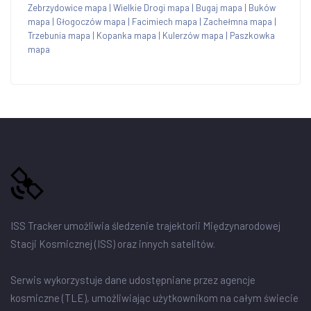
Zebrzydowice mapa
|
Wielkie Drogi mapa
|
Bugaj mapa
|
Buków
mapa
|
Głogoczów mapa
|
Facimiech mapa
|
Zachełmna mapa
|
Trzebunia mapa
|
Kopanka mapa
|
Kulerzów mapa
|
Paszkowka
mapa
ISS Tracker umożliwia śledzenie trajektorii Międzynarodowej
Stacji Kosmicznej (ISS) oraz innych satelitów.
Serwis wykorzystuje dane udostępniane przez agencje
kosmiczne (TLE), umożliwiając użytkownikom na całym świecie