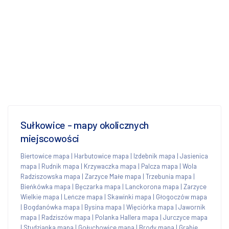
Sułkowice - mapy okolicznych
miejscowości
Biertowice mapa
|
Harbutowice mapa
|
Izdebnik mapa
|
Jasienica
mapa
|
Rudnik mapa
|
Krzywaczka mapa
|
Palcza mapa
|
Wola
Radziszowska mapa
|
Zarzyce Małe mapa
|
Trzebunia mapa
|
Bieńkówka mapa
|
Bęczarka mapa
|
Lanckorona mapa
|
Zarzyce
Wielkie mapa
|
Leńcze mapa
|
Skawinki mapa
|
Głogoczów mapa
|
Bogdanówka mapa
|
Bysina mapa
|
Więciórka mapa
|
Jawornik
mapa
|
Radziszów mapa
|
Polanka Hallera mapa
|
Jurczyce mapa
|
Studzianka mapa
|
Gołuchowice mapa
|
Brody mapa
|
Grabie