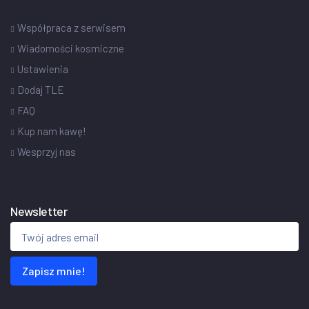
Współpraca z serwisem
Wiadomości kosmiczne
Ustawienia
Dodaj TLE
FAQ
Kup nam kawę!
Wesprzyj nas
Newsletter
Zapisz mnie!