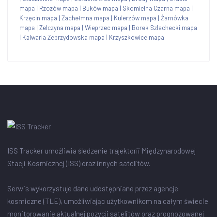
mapa
|
Rzozów mapa
|
Buków mapa
|
Skomielna Czarna mapa
|
Krzęcin mapa
|
Zachełmna mapa
|
Kulerzów mapa
|
Żarnówka
mapa
|
Zelczyna mapa
|
Wieprzec mapa
|
Borek Szlachecki mapa
|
Kalwaria Zebrzydowska mapa
|
Krzyszkowice mapa
ISS Tracker umożliwia śledzenie trajektorii Międzynarodowej
Stacji Kosmicznej (ISS) oraz innych satelitów.
Serwis wykorzystuje dane udostępniane przez agencje
kosmiczne (TLE), umożliwiając użytkownikom na całym świecie
monitorowanie aktualnej pozycji satelitów oraz prognozowanej