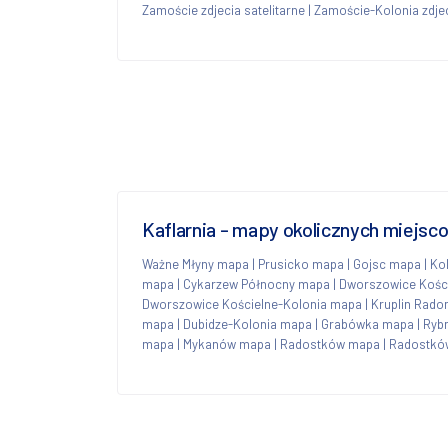
Zamoście zdjecia satelitarne
|
Zamoście-Kolonia zdjec
Kaflarnia - mapy okolicznych miejsc
Ważne Młyny mapa
|
Prusicko mapa
|
Gojsc mapa
|
Ko
mapa
|
Cykarzew Północny mapa
|
Dworszowice Kośc
Dworszowice Kościelne-Kolonia mapa
|
Kruplin Rad
mapa
|
Dubidze-Kolonia mapa
|
Grabówka mapa
|
Ryb
mapa
|
Mykanów mapa
|
Radostków mapa
|
Radostkó