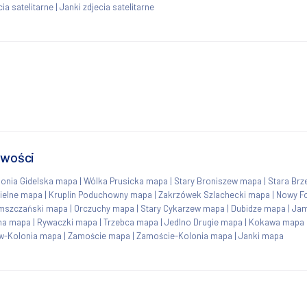
ia satelitarne
|
Janki zdjecia satelitarne
owości
lonia Gidelska mapa
|
Wólka Prusicka mapa
|
Stary Broniszew mapa
|
Stara Brz
ielne mapa
|
Kruplin Poduchowny mapa
|
Zakrzówek Szlachecki mapa
|
Nowy F
omszczański mapa
|
Orczuchy mapa
|
Stary Cykarzew mapa
|
Dubidze mapa
|
Ja
na mapa
|
Rywaczki mapa
|
Trzebca mapa
|
Jedlno Drugie mapa
|
Kokawa mapa
w-Kolonia mapa
|
Zamoście mapa
|
Zamoście-Kolonia mapa
|
Janki mapa