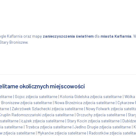
ogle Kaflarnia oraz mapę
zanieczyszczenia światłem
dla
miasta Kaflarnia
. 
 Stary Broniszew.
telitarne okolicznych miejscowości
elitarne
|
Gojsc zdjecia satelitarne
|
Kolonia Gidelska zdjecia satelitarne
|
Wólka 
Broniszew zdjecia satelitarne
|
Nowa Brzeźnica zdjecia satelitarne
|
Cykarzew P
itarne
|
Zakrzówek Szlachecki zdjecia satelitarne
|
Nowy Folwark zdjecia satelit
Kruplin Radomszczański zdjecia satelitarne
|
Orczuchy zdjecia satelitarne
|
Star
satelitarne
|
Łążek zdjecia satelitarne
|
Stary Kocin zdjecia satelitarne
|
Dubidze
ia satelitarne
|
Trzebca zdjecia satelitarne
|
Jedlno Drugie zdjecia satelitarne
|
K
w zdjecia satelitarne
|
Mykanów zdjecia satelitarne
|
Radostków zdjecia satelita