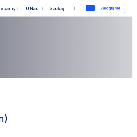
lecamy
O Nas
Szukaj
Zaloguj się
n)