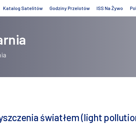
Katalog Satelitów
Godziny Przelotów
ISS Na Żywo
Po
arnia
nia
yszczenia światłem (light pollutio