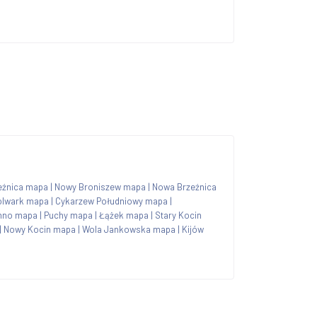
eźnica mapa
|
Nowy Broniszew mapa
|
Nowa Brzeźnica
olwark mapa
|
Cykarzew Południowy mapa
|
mno mapa
|
Puchy mapa
|
Łążek mapa
|
Stary Kocin
|
Nowy Kocin mapa
|
Wola Jankowska mapa
|
Kijów