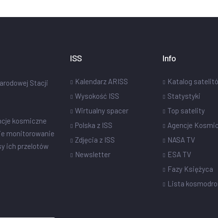
ISS
Info
Kalendarz ARISS
Katalog satelit
narodowej Stacji
Wysokość ISS
Statystyki
Wirtualny spacer
Top satelity
ncje kosmiczne
Polska z ISS
Agencje Kosmi
ie monitorowanie
Zdjęcia z ISS
NASA TV
sy ich przelotów
Newsletter
ESA TV
Fazy Księżyca
Lista kosmodr