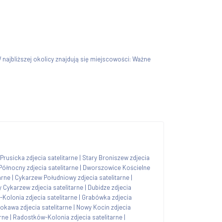
W najbliższej okolicy znajdują się miejscowości: Ważne
Prusicka zdjecia satelitarne
|
Stary Broniszew zdjecia
ółnocny zdjecia satelitarne
|
Dworszowice Kościelne
arne
|
Cykarzew Południowy zdjecia satelitarne
|
y Cykarzew zdjecia satelitarne
|
Dubidze zdjecia
-Kolonia zdjecia satelitarne
|
Grabówka zdjecia
okawa zdjecia satelitarne
|
Nowy Kocin zdjecia
rne
|
Radostków-Kolonia zdjecia satelitarne
|