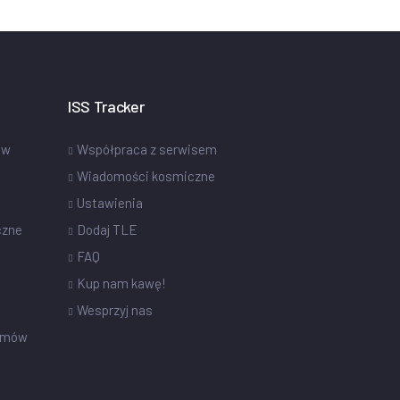
ISS Tracker
ów
Współpraca z serwisem
Wiadomości kosmiczne
Ustawienia
czne
Dodaj TLE
FAQ
Kup nam kawę!
Wesprzyj nas
omów