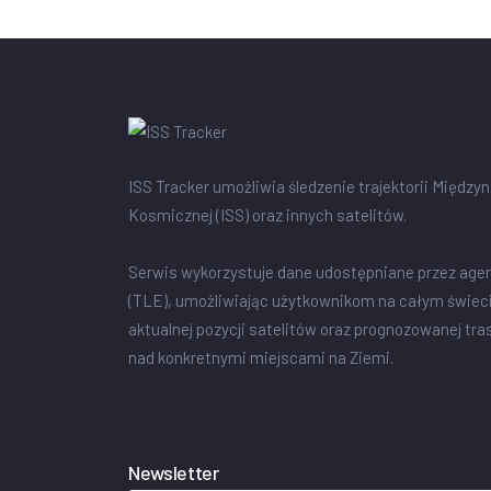
ISS Tracker umożliwia śledzenie trajektorii Między
Kosmicznej (ISS) oraz innych satelitów.
Serwis wykorzystuje dane udostępniane przez age
(TLE), umożliwiając użytkownikom na całym świec
aktualnej pozycji satelitów oraz prognozowanej tra
nad konkretnymi miejscami na Ziemi.
Newsletter