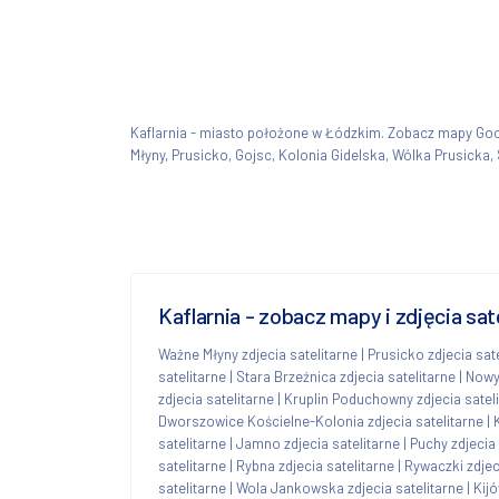
Kaflarnia - miasto położone w Łódzkim. Zobacz mapy Go
Młyny, Prusicko, Gojsc, Kolonia Gidelska, Wólka Prusicka,
Kaflarnia - zobacz mapy i zdjęcia sa
Ważne Młyny zdjecia satelitarne
|
Prusicko zdjecia sat
satelitarne
|
Stara Brzeźnica zdjecia satelitarne
|
Nowy 
zdjecia satelitarne
|
Kruplin Poduchowny zdjecia satel
Dworszowice Kościelne-Kolonia zdjecia satelitarne
|
satelitarne
|
Jamno zdjecia satelitarne
|
Puchy zdjecia 
satelitarne
|
Rybna zdjecia satelitarne
|
Rywaczki zdjec
satelitarne
|
Wola Jankowska zdjecia satelitarne
|
Kijó