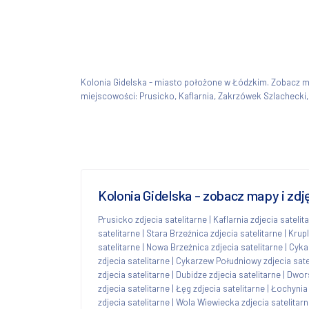
Kolonia Gidelska - miasto położone w Łódzkim. Zobacz 
miejscowości: Prusicko, Kaflarnia, Zakrzówek Szlachecki
Kolonia Gidelska - zobacz mapy i zdj
Prusicko zdjecia satelitarne
|
Kaflarnia zdjecia satelit
satelitarne
|
Stara Brzeźnica zdjecia satelitarne
|
Krupl
satelitarne
|
Nowa Brzeźnica zdjecia satelitarne
|
Cyka
zdjecia satelitarne
|
Cykarzew Południowy zdjecia sate
zdjecia satelitarne
|
Dubidze zdjecia satelitarne
|
Dwors
zdjecia satelitarne
|
Łęg zdjecia satelitarne
|
Łochynia 
zdjecia satelitarne
|
Wola Wiewiecka zdjecia satelitar