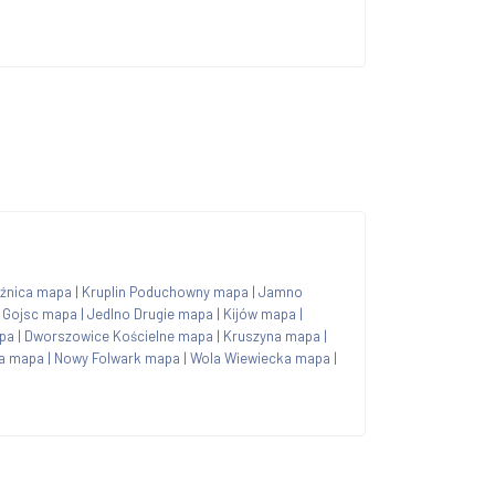
eźnica mapa
|
Kruplin Poduchowny mapa
|
Jamno
|
Gojsc mapa
|
Jedlno Drugie mapa
|
Kijów mapa
|
pa
|
Dworszowice Kościelne mapa
|
Kruszyna mapa
|
ia mapa
|
Nowy Folwark mapa
|
Wola Wiewiecka mapa
|