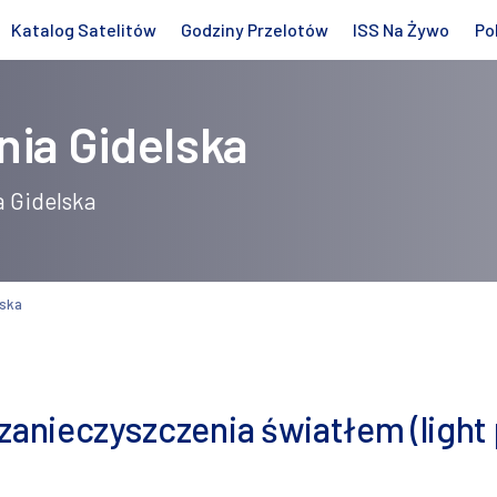
Katalog Satelitów
Godziny Przelotów
ISS Na Żywo
Po
nia Gidelska
a Gidelska
lska
zanieczyszczenia światłem (light 