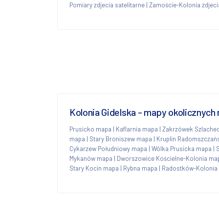
Pomiary zdjecia satelitarne
|
Zamoście-Kolonia zdjecia
Kolonia Gidelska - mapy okolicznych
Prusicko mapa
|
Kaflarnia mapa
|
Zakrzówek Szlache
mapa
|
Stary Broniszew mapa
|
Kruplin Radomszczań
Cykarzew Południowy mapa
|
Wólka Prusicka mapa
|
Mykanów mapa
|
Dworszowice Kościelne-Kolonia ma
Stary Kocin mapa
|
Rybna mapa
|
Radostków-Kolonia