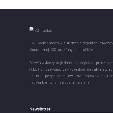
ISS Tracker umożliwia śledzenie trajektorii Między
Kosmicznej (ISS) oraz innych satelitów.
Serwis wykorzystuje dane udostępniane przez age
(TLE), umożliwiając użytkownikom na całym świec
aktualnej pozycji satelitów oraz prognozowanej tra
nad konkretnymi miejscami na Ziemi.
Newsletter