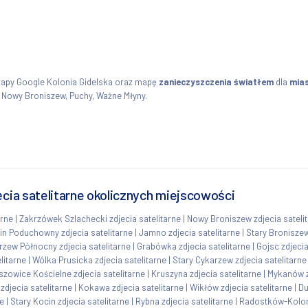
mapy Google Kolonia Gidelska oraz mapę
zanieczyszczenia światłem
dla
mias
, Nowy Broniszew, Puchy, Ważne Młyny.
ęcia satelitarne okolicznych miejscowości
arne
|
Zakrzówek Szlachecki zdjecia satelitarne
|
Nowy Broniszew zdjecia sateli
in Poduchowny zdjecia satelitarne
|
Jamno zdjecia satelitarne
|
Stary Broniszew
rzew Północny zdjecia satelitarne
|
Grabówka zdjecia satelitarne
|
Gojsc zdjecia
litarne
|
Wólka Prusicka zdjecia satelitarne
|
Stary Cykarzew zdjecia satelitarne
zowice Kościelne zdjecia satelitarne
|
Kruszyna zdjecia satelitarne
|
Mykanów z
zdjecia satelitarne
|
Kokawa zdjecia satelitarne
|
Wikłów zdjecia satelitarne
|
Du
ne
|
Stary Kocin zdjecia satelitarne
|
Rybna zdjecia satelitarne
|
Radostków-Koloni