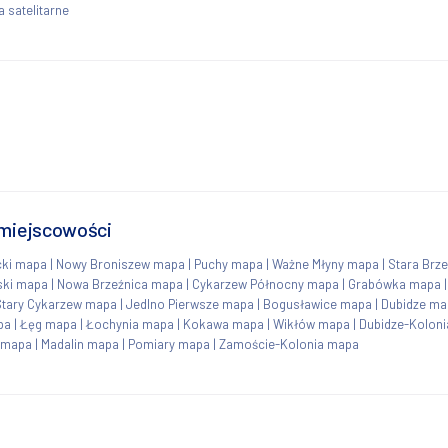
 satelitarne
 miejscowości
cki mapa
|
Nowy Broniszew mapa
|
Puchy mapa
|
Ważne Młyny mapa
|
Stara Brz
ski mapa
|
Nowa Brzeźnica mapa
|
Cykarzew Północny mapa
|
Grabówka mapa
Stary Cykarzew mapa
|
Jedlno Pierwsze mapa
|
Bogusławice mapa
|
Dubidze ma
pa
|
Łęg mapa
|
Łochynia mapa
|
Kokawa mapa
|
Wikłów mapa
|
Dubidze-Kolon
 mapa
|
Madalin mapa
|
Pomiary mapa
|
Zamoście-Kolonia mapa