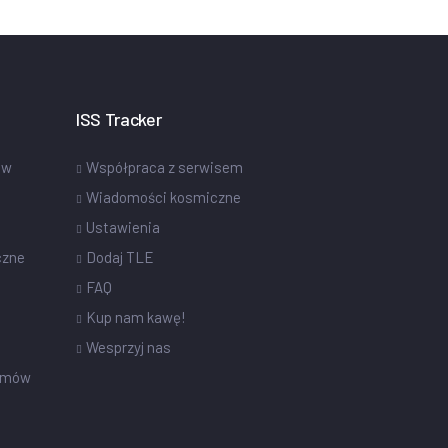
ISS Tracker
ów
Współpraca z serwisem
Wiadomości kosmiczne
Ustawienia
czne
Dodaj TLE
FAQ
Kup nam kawę!
Wesprzyj nas
omów