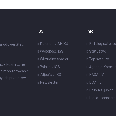
ISS
Info
Kalendarz ARISS
Katalog satelit
narodowej Stacji
Wysokość ISS
Statystyki
Wirtualny spacer
Top satelity
ncje kosmiczne
Polska z ISS
Agencje Kosmi
ie monitorowanie
Zdjęcia z ISS
NASA TV
sy ich przelotów
Newsletter
ESA TV
Fazy Księżyca
Lista kosmodr