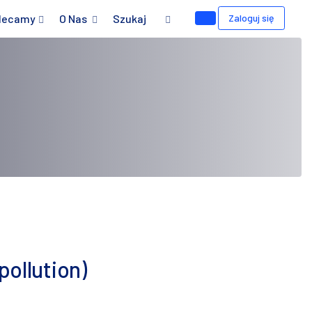
lecamy
O Nas
Szukaj
Zaloguj się
pollution)