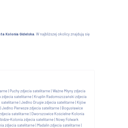
ta Kolonia Gidelska
. W najbliższej okolicy znajdują się
tarne
|
Puchy zdjecia satelitarne
|
Ważne Młyny zdjecia
 zdjecia satelitarne
|
Kruplin Radomszczański zdjecia
 satelitarne
|
Jedlno Drugie zdjecia satelitarne
|
Kijów
|
Jedlno Pierwsze zdjecia satelitarne
|
Bogusławice
djecia satelitarne
|
Dworszowice Kościelne-Kolonia
bidze-Kolonia zdjecia satelitarne
|
Nowy Folwark
a zdjecia satelitarne
|
Madalin zdjecia satelitarne
|