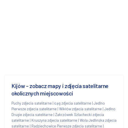
Kijów - zobacz mapy i zdjęcia satelitarne
okolicznych miejscowości
Puchy zdjecia satelitarne
|
Łęg zdjecia satelitarne
|
Jedlno
Pierwsze zdjecia satelitarne
|
Wikłów zdjecia satelitarne
|
Jedlno
Drugie zdjecia satelitarne
|
Zakrzówek Szlachecki zdjecia
satelitarne
|
Kruszyna zdjecia satelitarne
|
Wola Jedlińska zdjecia
satelitarne
|
Radziechowice Pierwsze zdjecia satelitarne
|