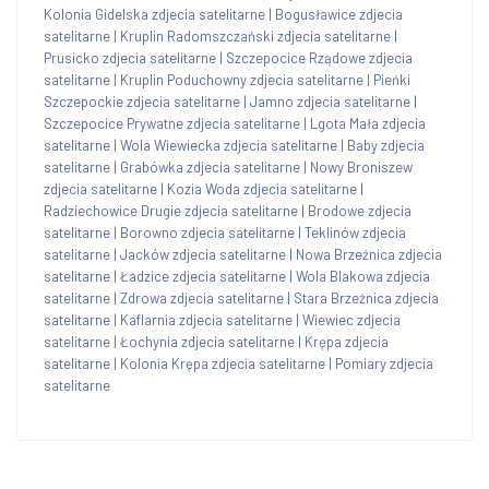
Kolonia Gidelska zdjecia satelitarne
|
Bogusławice zdjecia
satelitarne
|
Kruplin Radomszczański zdjecia satelitarne
|
Prusicko zdjecia satelitarne
|
Szczepocice Rządowe zdjecia
satelitarne
|
Kruplin Poduchowny zdjecia satelitarne
|
Pieńki
Szczepockie zdjecia satelitarne
|
Jamno zdjecia satelitarne
|
Szczepocice Prywatne zdjecia satelitarne
|
Lgota Mała zdjecia
satelitarne
|
Wola Wiewiecka zdjecia satelitarne
|
Baby zdjecia
satelitarne
|
Grabówka zdjecia satelitarne
|
Nowy Broniszew
zdjecia satelitarne
|
Kozia Woda zdjecia satelitarne
|
Radziechowice Drugie zdjecia satelitarne
|
Brodowe zdjecia
satelitarne
|
Borowno zdjecia satelitarne
|
Teklinów zdjecia
satelitarne
|
Jacków zdjecia satelitarne
|
Nowa Brzeźnica zdjecia
satelitarne
|
Ładzice zdjecia satelitarne
|
Wola Blakowa zdjecia
satelitarne
|
Zdrowa zdjecia satelitarne
|
Stara Brzeźnica zdjecia
satelitarne
|
Kaflarnia zdjecia satelitarne
|
Wiewiec zdjecia
satelitarne
|
Łochynia zdjecia satelitarne
|
Krępa zdjecia
satelitarne
|
Kolonia Krępa zdjecia satelitarne
|
Pomiary zdjecia
satelitarne