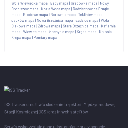
Wola Wiewiecka mapa
|
Baby mapa
|
Grabówka mapa
|
Nowy
Broniszew mapa
|
Kozia Woda mapa
|
Radziechowice Drugie
mapa
|
Brodowe mapa
|
Borowno mapa
|
Teklinów mapa
|
Jacków mapa
|
Nowa Brzeźnica mapa
|
Ładzice mapa
|
Wola
Blakowa mapa
|
Zdrowa mapa
|
Stara Brzeźnica mapa
|
Kaflarnia
mapa
|
Wiewiec mapa
|
Łochynia mapa
|
Krępa mapa
|
Kolonia
Krępa mapa
|
Pomiary mapa
ISS Tracker umożliwia śledzenie trajektorii Międzynarodowej
Stacji Kosmicznej (ISS) oraz innych satelitów.
Serwis wykorzystuje dane udostępniane przez agencje