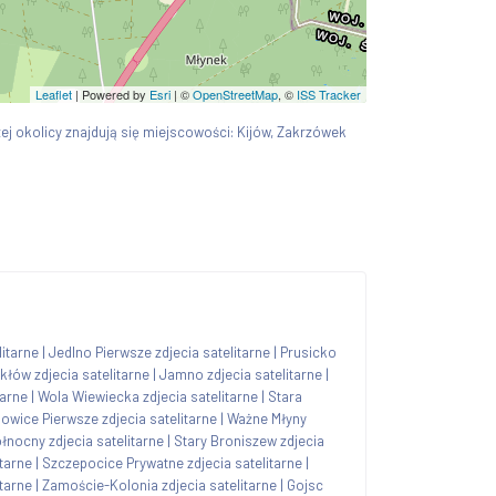
Leaflet
| Powered by
Esri
|
©
OpenStreetMap
, ©
ISS Tracker
szej okolicy znajdują się miejscowości: Kijów, Zakrzówek
litarne
|
Jedlno Pierwsze zdjecia satelitarne
|
Prusicko
kłów zdjecia satelitarne
|
Jamno zdjecia satelitarne
|
tarne
|
Wola Wiewiecka zdjecia satelitarne
|
Stara
owice Pierwsze zdjecia satelitarne
|
Ważne Młyny
łnocny zdjecia satelitarne
|
Stary Broniszew zdjecia
itarne
|
Szczepocice Prywatne zdjecia satelitarne
|
itarne
|
Zamoście-Kolonia zdjecia satelitarne
|
Gojsc