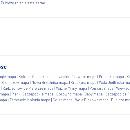
|
Dubidze zdjecia satelitarne
ości
ugie mapa
|
Kolonia Gidelska mapa
|
Jedlno Pierwsze mapa
|
Prusicko mapa
|
K
 Broniszew mapa
|
Nowa Brzeźnica mapa
|
Kruszyna mapa
|
Wola Jedlińska m
|
Radziechowice Pierwsze mapa
|
Ważne Młyny mapa
|
Pomiary mapa
|
Wiewiec
 mapa
|
Pieńki Szczepockie mapa
|
Borowno mapa
|
Baby mapa
|
Szczepocice P
mapa
|
Zamoście-Kolonia mapa
|
Gojsc mapa
|
Wola Blakowa mapa
|
Dubidze m