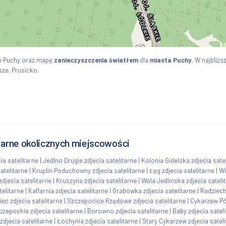
e Puchy oraz mapę
zanieczyszczenia światłem
dla
miasta Puchy
. W najbliż
sze, Prusicko.
itarne okolicznych miejscowości
a satelitarne
|
Jedlno Drugie zdjecia satelitarne
|
Kolonia Gidelska zdjecia sate
atelitarne
|
Kruplin Poduchowny zdjecia satelitarne
|
Łęg zdjecia satelitarne
|
Wi
djecia satelitarne
|
Kruszyna zdjecia satelitarne
|
Wola Jedlińska zdjecia sateli
telitarne
|
Kaflarnia zdjecia satelitarne
|
Grabówka zdjecia satelitarne
|
Radziech
ec zdjecia satelitarne
|
Szczepocice Rządowe zdjecia satelitarne
|
Cykarzew Pó
czepockie zdjecia satelitarne
|
Borowno zdjecia satelitarne
|
Baby zdjecia satel
djecia satelitarne
|
Łochynia zdjecia satelitarne
|
Stary Cykarzew zdjecia satel