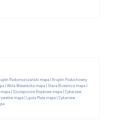
ruplin Radomszczański mapa
|
Kruplin Poduchowny
apa
|
Wola Wiewiecka mapa
|
Stara Brzeźnica mapa
|
 mapa
|
Szczepocice Rządowe mapa
|
Cykarzew
rywatne mapa
|
Lgota Mała mapa
|
Cykarzew
apa