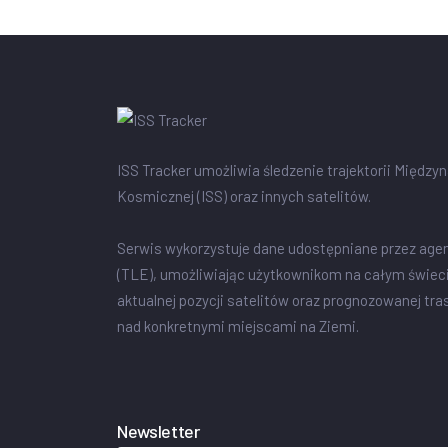
ISS Tracker umożliwia śledzenie trajektorii Między
Kosmicznej (ISS) oraz innych satelitów.
Serwis wykorzystuje dane udostępniane przez age
(TLE), umożliwiając użytkownikom na całym świec
aktualnej pozycji satelitów oraz prognozowanej tra
nad konkretnymi miejscami na Ziemi.
Newsletter