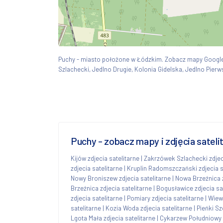
Puchy - miasto położone w Łódzkim. Zobacz mapy Googl
Szlachecki, Jedlno Drugie, Kolonia Gidelska, Jedlno Pierw
Puchy - zobacz mapy i zdjęcia satel
Kijów zdjecia satelitarne
|
Zakrzówek Szlachecki zdjeci
zdjecia satelitarne
|
Kruplin Radomszczański zdjecia s
Nowy Broniszew zdjecia satelitarne
|
Nowa Brzeźnica z
Brzeźnica zdjecia satelitarne
|
Bogusławice zdjecia sa
zdjecia satelitarne
|
Pomiary zdjecia satelitarne
|
Wiewi
satelitarne
|
Kozia Woda zdjecia satelitarne
|
Pieńki Sz
Lgota Mała zdjecia satelitarne
|
Cykarzew Południowy z