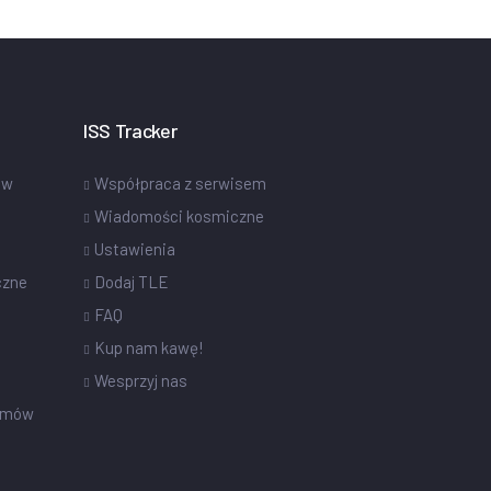
ISS Tracker
ów
Współpraca z serwisem
Wiadomości kosmiczne
Ustawienia
czne
Dodaj TLE
FAQ
Kup nam kawę!
Wesprzyj nas
omów