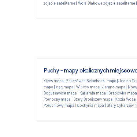
zdjecia satelitarne
|
Wola Blakowa zdjecia satelitarne
Puchy - mapy okolicznych miejscow
Kijów mapa
|
Zakrzówek Szlachecki mapa
|
Jedlno Dr
mapa
|
Łęg mapa
|
Wikłów mapa
|
Jamno mapa
|
Nowy
Bogusławice mapa
|
Kaflarnia mapa
|
Grabówka mapa
Północny mapa
|
Stary Broniszew mapa
|
Kozia Woda
Południowy mapa
|
Łochynia mapa
|
Stary Cykarzew 