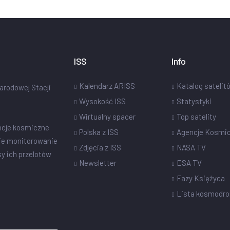
ISS
Info
Kalendarz ARISS
Katalog satelit
narodowej Stacji
Wysokość ISS
Statystyki
Wirtualny spacer
Top satelity
ncje kosmiczne
Polska z ISS
Agencje Kosmi
ie monitorowanie
Zdjęcia z ISS
NASA TV
sy ich przelotów
Newsletter
ESA TV
Fazy Księżyca
Lista kosmodr