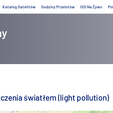
Katalog Satelitów
Godziny Przelotów
ISS Na Żywo
Po
hy
zenia światłem (light pollution)