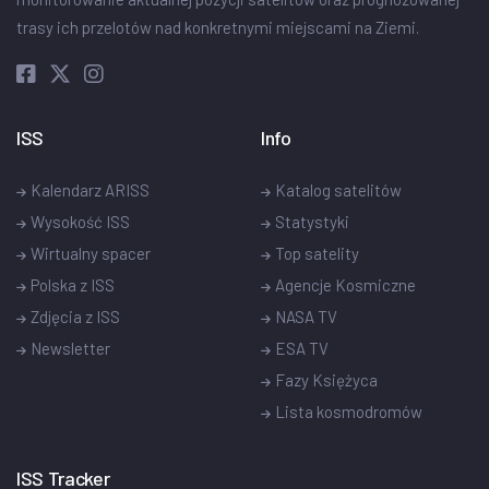
trasy ich przelotów nad konkretnymi miejscami na Ziemi.
ISS
Info
Kalendarz ARISS
Katalog satelitów
Wysokość ISS
Statystyki
Wirtualny spacer
Top satelity
Polska z ISS
Agencje Kosmiczne
Zdjęcia z ISS
NASA TV
Newsletter
ESA TV
Fazy Księżyca
Lista kosmodromów
ISS Tracker