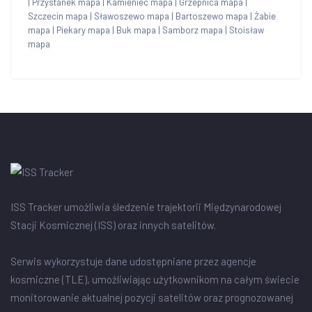
|
Przystanek mapa
|
Kamieniec mapa
|
Grzepnica mapa
|
Szczecin mapa
|
Sławoszewo mapa
|
Bartoszewo mapa
|
Żabie
mapa
|
Piekary mapa
|
Buk mapa
|
Samborz mapa
|
Stoisław
mapa
ISS Tracker umożliwia śledzenie trajektorii Międzynarodowej
Stacji Kosmicznej (ISS) oraz innych satelitów.
Serwis wykorzystuje dane udostępniane przez agencje
kosmiczne (TLE), umożliwiając użytkownikom na całym świecie
monitorowanie aktualnej pozycji satelitów oraz prognozowanej