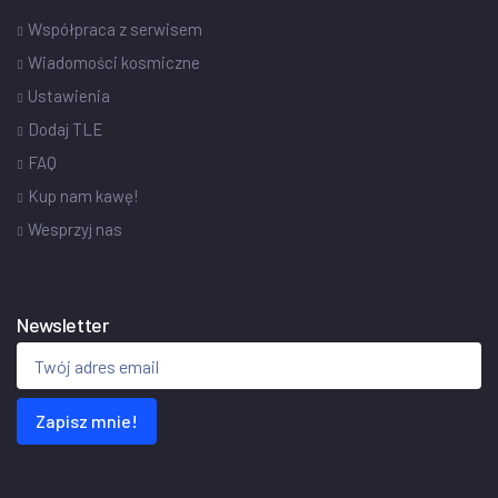
Współpraca z serwisem
Wiadomości kosmiczne
Ustawienia
Dodaj TLE
FAQ
Kup nam kawę!
Wesprzyj nas
Newsletter
Zapisz mnie!