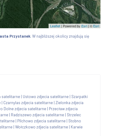
Leaflet
| Powered by
Esri
|
©
Esri
asta Przystanek
. W najbliższej okolicy znajdują się
 satelitarne
|
Ustowo zdjecia satelitarne
|
Szarpatki
e
|
Czarnylas zdjecia satelitarne
|
Zielonka zdjecia
ło Dolne zdjecia satelitarne
|
Przecław zdjecia
tarne
|
Radziszewo zdjecia satelitarne
|
Strzelec
telitarne
|
Pilchowo zdjecia satelitarne
|
Stobno
litarne
|
Wołczkowo zdjecia satelitarne
|
Karwie