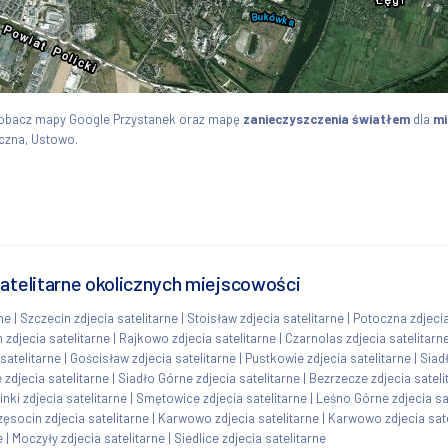
Zobacz mapy Google Przystanek oraz mapę
zanieczyszczenia światłem
dla
mi
oczna, Ustowo.
satelitarne okolicznych miejscowości
ne
|
Szczecin zdjecia satelitarne
|
Stoisław zdjecia satelitarne
|
Potoczna zdjecia
 zdjecia satelitarne
|
Rajkowo zdjecia satelitarne
|
Czarnolas zdjecia satelitarn
satelitarne
|
Gościsław zdjecia satelitarne
|
Pustkowie zdjecia satelitarne
|
Siad
 zdjecia satelitarne
|
Siadło Górne zdjecia satelitarne
|
Bezrzecze zdjecia sateli
inki zdjecia satelitarne
|
Smętowice zdjecia satelitarne
|
Leśno Górne zdjecia sa
zęsocin zdjecia satelitarne
|
Karwowo zdjecia satelitarne
|
Karwowo zdjecia sate
e
|
Moczyły zdjecia satelitarne
|
Siedlice zdjecia satelitarne