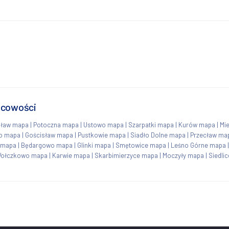
scowości
sław mapa
|
Potoczna mapa
|
Ustowo mapa
|
Szarpatki mapa
|
Kurów mapa
|
Mi
o mapa
|
Gościsław mapa
|
Pustkowie mapa
|
Siadło Dolne mapa
|
Przecław ma
c mapa
|
Będargowo mapa
|
Glinki mapa
|
Smętowice mapa
|
Leśno Górne mapa
ołczkowo mapa
|
Karwie mapa
|
Skarbimierzyce mapa
|
Moczyły mapa
|
Siedli