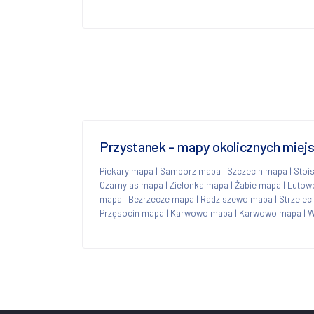
Przystanek - mapy okolicznych miej
Piekary mapa
|
Samborz mapa
|
Szczecin mapa
|
Stoi
Czarnylas mapa
|
Zielonka mapa
|
Żabie mapa
|
Lutow
mapa
|
Bezrzecze mapa
|
Radziszewo mapa
|
Strzele
Przęsocin mapa
|
Karwowo mapa
|
Karwowo mapa
|
W