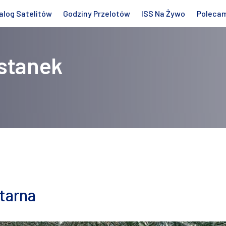
alog Satelitów
Godziny Przelotów
ISS Na Żywo
Poleca
stanek
itarna