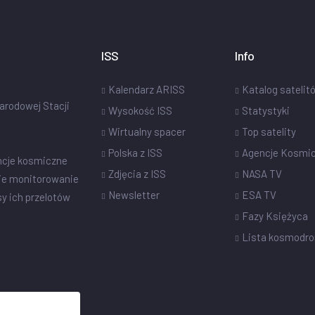
ISS
Info
Kalendarz ARISS
Katalog satelit
narodowej Stacji
Wysokość ISS
Statystyki
Wirtualny spacer
Top satelity
Polska z ISS
Agencje Kosmi
ncje kosmiczne
Zdjęcia z ISS
NASA TV
ie monitorowanie
Newsletter
ESA TV
sy ich przelotów
Fazy Księżyca
Lista kosmodr