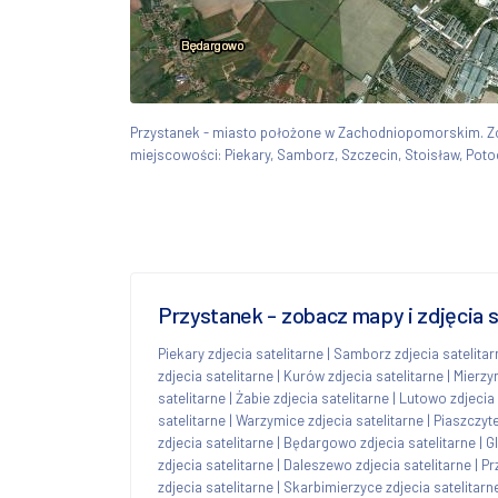
Przystanek - miasto położone w Zachodniopomorskim. 
miejscowości: Piekary, Samborz, Szczecin, Stoisław, Pot
Przystanek - zobacz mapy i zdjęcia 
Piekary zdjecia satelitarne
|
Samborz zdjecia satelitar
zdjecia satelitarne
|
Kurów zdjecia satelitarne
|
Mierzyn
satelitarne
|
Żabie zdjecia satelitarne
|
Lutowo zdjecia 
satelitarne
|
Warzymice zdjecia satelitarne
|
Piaszczyte
zdjecia satelitarne
|
Będargowo zdjecia satelitarne
|
Gl
zdjecia satelitarne
|
Daleszewo zdjecia satelitarne
|
Pr
zdjecia satelitarne
|
Skarbimierzyce zdjecia satelitarn