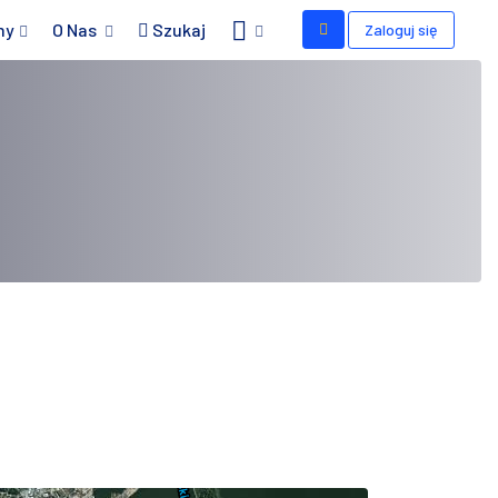
my
O Nas
Szukaj
Zaloguj się