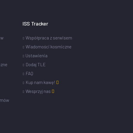
ISS Tracker
ów
Współpraca z serwisem
Wiadomości kosmiczne
Ustawienia
czne
Dodaj TLE
FAQ
Kup nam kawę!
Wesprzyj nas
omów