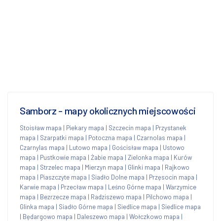
Samborz - mapy okolicznych miejscowości
Stoisław mapa
|
Piekary mapa
|
Szczecin mapa
|
Przystanek
mapa
|
Szarpatki mapa
|
Potoczna mapa
|
Czarnolas mapa
|
Czarnylas mapa
|
Lutowo mapa
|
Gościsław mapa
|
Ustowo
mapa
|
Pustkowie mapa
|
Żabie mapa
|
Zielonka mapa
|
Kurów
mapa
|
Strzelec mapa
|
Mierzyn mapa
|
Glinki mapa
|
Rajkowo
mapa
|
Piaszczyte mapa
|
Siadło Dolne mapa
|
Przęsocin mapa
|
Karwie mapa
|
Przecław mapa
|
Leśno Górne mapa
|
Warzymice
mapa
|
Bezrzecze mapa
|
Radziszewo mapa
|
Pilchowo mapa
|
Glinka mapa
|
Siadło Górne mapa
|
Siedlice mapa
|
Siedlice mapa
|
Będargowo mapa
|
Daleszewo mapa
|
Wołczkowo mapa
|