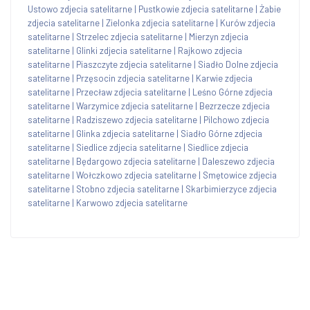
Ustowo zdjecia satelitarne
|
Pustkowie zdjecia satelitarne
|
Żabie
zdjecia satelitarne
|
Zielonka zdjecia satelitarne
|
Kurów zdjecia
satelitarne
|
Strzelec zdjecia satelitarne
|
Mierzyn zdjecia
satelitarne
|
Glinki zdjecia satelitarne
|
Rajkowo zdjecia
satelitarne
|
Piaszczyte zdjecia satelitarne
|
Siadło Dolne zdjecia
satelitarne
|
Przęsocin zdjecia satelitarne
|
Karwie zdjecia
satelitarne
|
Przecław zdjecia satelitarne
|
Leśno Górne zdjecia
satelitarne
|
Warzymice zdjecia satelitarne
|
Bezrzecze zdjecia
satelitarne
|
Radziszewo zdjecia satelitarne
|
Pilchowo zdjecia
satelitarne
|
Glinka zdjecia satelitarne
|
Siadło Górne zdjecia
satelitarne
|
Siedlice zdjecia satelitarne
|
Siedlice zdjecia
satelitarne
|
Będargowo zdjecia satelitarne
|
Daleszewo zdjecia
satelitarne
|
Wołczkowo zdjecia satelitarne
|
Smętowice zdjecia
satelitarne
|
Stobno zdjecia satelitarne
|
Skarbimierzyce zdjecia
satelitarne
|
Karwowo zdjecia satelitarne