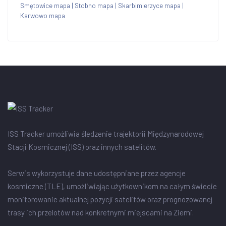
Smętowice mapa
|
Stobno mapa
|
Skarbimierzyce mapa
|
Karwowo mapa
ISS Tracker umożliwia śledzenie trajektorii Międzynarodowej
Stacji Kosmicznej (ISS) oraz innych satelitów.
Serwis wykorzystuje dane udostępniane przez agencje
kosmiczne (TLE), umożliwiając użytkownikom na całym świecie
monitorowanie aktualnej pozycji satelitów oraz prognozowanej
trasy ich przelotów nad konkretnymi miejscami na Ziemi.