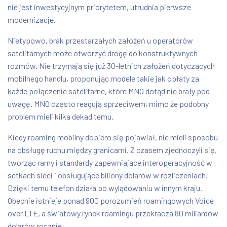
nie jest inwestycyjnym priorytetem, utrudnia pierwsze
modernizacje.
Nietypowo, brak przestarzałych założeń u operatorów
satelitarnych może otworzyć drogę do konstruktywnych
rozmów. Nie trzymają się już 30-letnich założeń dotyczących
mobilnego handlu, proponując modele takie jak opłaty za
każde połączenie satelitarne, które MNO dotąd nie brały pod
uwagę. MNO często reagują sprzeciwem, mimo że podobny
problem mieli kilka dekad temu.
Kiedy roaming mobilny dopiero się pojawiał, nie mieli sposobu
na obsługę ruchu między granicami. Z czasem zjednoczyli się,
tworząc ramy i standardy zapewniające interoperacyjność w
setkach sieci i obsługujące biliony dolarów w rozliczeniach.
Dzięki temu telefon działa po wylądowaniu w innym kraju.
Obecnie istnieje ponad 900 porozumień roamingowych Voice
over LTE, a światowy rynek roamingu przekracza 80 miliardów
dolarów rocznie.