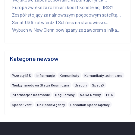
Europa zwiększa rozmiar i koszt konstelacji IRIS?
Zespół stojący za najnowszym pogodowym satelitą...
Senat USA zatwierdził Schiess na stanowisko...
Wybuch w New Glenn powiązany ze zaworem silnika...
Kategorie newsów
Przeloty ISS
Informacje
Komunikaty
Komunikaty techniczne
Międzynarodowa Stacja Kosmiczna
Dragon
SpaceX
Informacje o Kosmosie
Regulaminy
NASA Newsy
ESA
Space Event
UK Space Agency
Canadian Space Agency