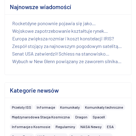
Najnowsze wiadomości
Rocketdyne ponownie pojawia się jako...
Wojskowe zapotrzebowanie kształtuje rynek...
Europa zwiększa rozmiar i koszt konstelacji IRIS?
Zespół stojący za najnowszym pogodowym satelitą...
Senat USA zatwierdził Schiess na stanowisko...
Wybuch w New Glenn powiązany ze zaworem silnika...
Kategorie newsów
Przeloty ISS
Informacje
Komunikaty
Komunikaty techniczne
Międzynarodowa Stacja Kosmiczna
Dragon
SpaceX
Informacje o Kosmosie
Regulaminy
NASA Newsy
ESA