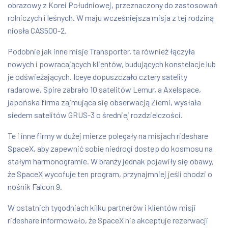
obrazowy z Korei Południowej, przeznaczony do zastosowań
rolniczych i leśnych. W maju wcześniejsza misja z tej rodziną
niosła CAS500-2.
Podobnie jak inne misje Transporter, ta również łączyła
nowych i powracających klientów, budujących konstelacje lub
je odświeżających. Iceye dopuszczało cztery satelity
radarowe, Spire zabrało 10 satelitów Lemur, a Axelspace,
japońska firma zajmująca się obserwacją Ziemi, wysłała
siedem satelitów GRUS-3 o średniej rozdzielczości.
Te i inne firmy w dużej mierze polegały na misjach rideshare
SpaceX, aby zapewnić sobie niedrogi dostęp do kosmosu na
stałym harmonogramie. W branży jednak pojawiły się obawy,
że SpaceX wycofuje ten program, przynajmniej jeśli chodzi o
nośnik Falcon 9.
W ostatnich tygodniach kilku partnerów i klientów misji
rideshare informowało, że SpaceX nie akceptuje rezerwacji