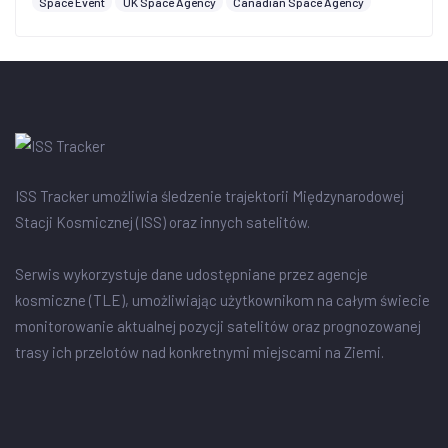
Space Event
UK Space Agency
Canadian Space Agency
ISS Tracker umożliwia śledzenie trajektorii Międzynarodowej
Stacji Kosmicznej (ISS) oraz innych satelitów.
Serwis wykorzystuje dane udostępniane przez agencje
kosmiczne (TLE), umożliwiając użytkownikom na całym świecie
monitorowanie aktualnej pozycji satelitów oraz prognozowanej
trasy ich przelotów nad konkretnymi miejscami na Ziemi.