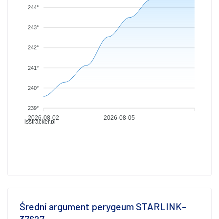
244°
243°
242°
241°
240°
239°
2026-08-02
2026-08-05
isstracker.pl
Średni argument perygeum STARLINK-