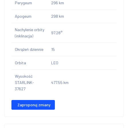
Perygeum
296 km
Apogeum
298 km
Nachylenie orbity
97.28°
(inklinacja)
Okrążeń dziennie
15
Orbita
LEO
Wysokość
STARLINK-
477.55 km
37627
Zaproponuj zmiany