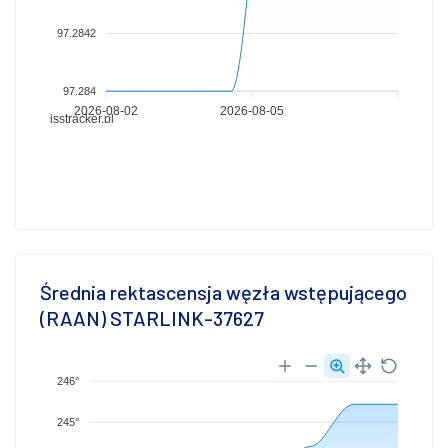
97.2842
97.284
2026-08-02
2026-08-05
isstracker.pl
Średnia rektascensja węzła wstępującego
(RAAN) STARLINK-37627
246°
245°