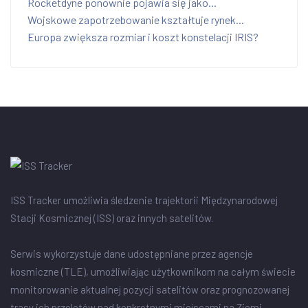
Rocketdyne ponownie pojawia się jako...
Wojskowe zapotrzebowanie kształtuje rynek...
Europa zwiększa rozmiar i koszt konstelacji IRIS?
ISS Tracker umożliwia śledzenie trajektorii Międzynarodowej
Stacji Kosmicznej (ISS) oraz innych satelitów.
Serwis wykorzystuje dane udostępniane przez agencje
kosmiczne (TLE), umożliwiając użytkownikom na całym świecie
monitorowanie aktualnej pozycji satelitów oraz prognozowanej
trasy ich przelotów nad konkretnymi miejscami na Ziemi.