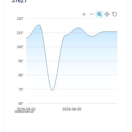
37627
120°
110°
100°
90°
80°
70°
60°
2026-08-02
2026-08-05
isstracker.pl