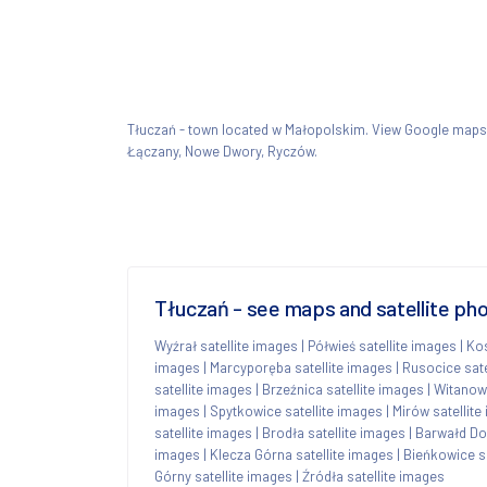
Tłuczań - town located w Małopolskim. View Google map
Łączany, Nowe Dwory, Ryczów.
Tłuczań - see maps and satellite ph
Wyźrał satellite images
|
Półwieś satellite images
|
Kos
images
|
Marcyporęba satellite images
|
Rusocice sate
satellite images
|
Brzeźnica satellite images
|
Witanowi
images
|
Spytkowice satellite images
|
Mirów satellite
satellite images
|
Brodła satellite images
|
Barwałd Dol
images
|
Klecza Górna satellite images
|
Bieńkowice sa
Górny satellite images
|
Źródła satellite images