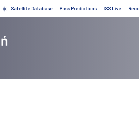
Satellite Database
Pass Predictions
ISS Live
Rec
ań