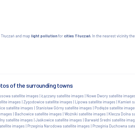
s Tłuczań and map
light pollution
for
cities Tłuczań
. In the nearest vicinity 
otos of the surrounding towns
sowa satellite images
|
Łączany satellite images
|
Nowe Dwory satellite image
llite images
|
Zygodowice satellite images
|
Lipowa satellite images
|
Kamień sa
ce satellite images
|
Stanisław Górny satellite images
|
Podłęże satellite image
 images
|
Bachowice satellite images
|
Woźniki satellite images
|
Klecza Dolna sa
ny satellite images
|
Jaśkowice satellite images
|
Barwałd Średni satellite ima
tellite images
|
Przeginia Narodowa satellite images
|
Przeginia Duchowna sate