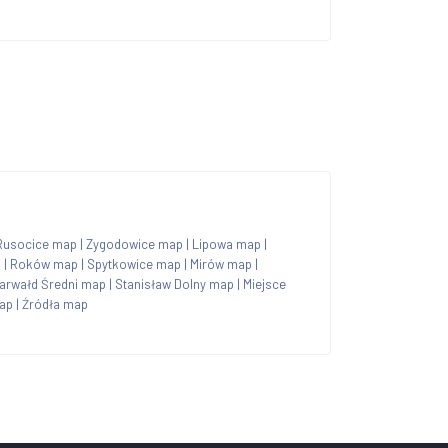
Rusocice map
|
Zygodowice map
|
Lipowa map
|
p
|
Roków map
|
Spytkowice map
|
Mirów map
|
arwałd Średni map
|
Stanisław Dolny map
|
Miejsce
ap
|
Źródła map