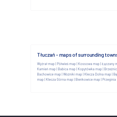
Tłuczań - maps of surrounding town
Wyźrał map
|
Półwieś map
|
Kossowa map
|
Łączany 
Kamień map
|
Babica map
|
Kopytówka map
|
Brzeźni
Bachowice map
|
Woźniki map
|
Klecza Dolna map
|
Bę
map
|
Klecza Górna map
|
Bieńkowice map
|
Przegini