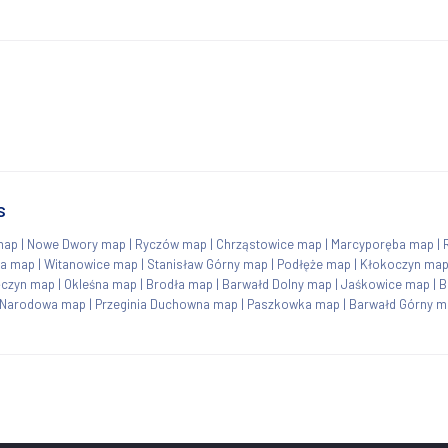
s
map
|
Nowe Dwory map
|
Ryczów map
|
Chrząstowice map
|
Marcyporęba map
|
ca map
|
Witanowice map
|
Stanisław Górny map
|
Podłęże map
|
Kłokoczyn ma
czyn map
|
Okleśna map
|
Brodła map
|
Barwałd Dolny map
|
Jaśkowice map
|
B
a Narodowa map
|
Przeginia Duchowna map
|
Paszkowka map
|
Barwałd Górny m