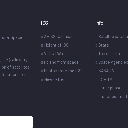
ISS
Info
ARISS Calendar
Satellite datab
ational Space
Height of ISS
Stats
Virtual Walk
Top satellites
(TLE), allowing
Poland from space
Space Agencie
ion of satellites
Photos from the ISS
NASA TV
ic locations on
Newsletter
ESA TV
Lunar phase
List of cosmo