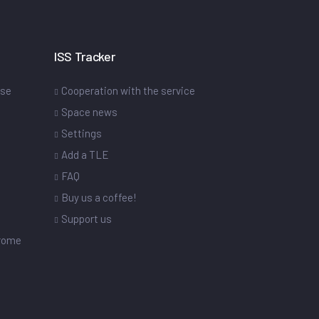
ISS Tracker
ase
Cooperation with the service
Space news
Settings
s
Add a TLE
FAQ
Buy us a coffee!
Support us
drome