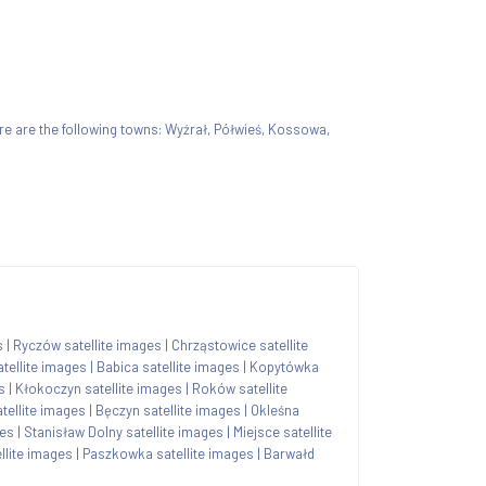
there are the following towns: Wyźrał, Półwieś, Kossowa,
s
|
Ryczów satellite images
|
Chrząstowice satellite
tellite images
|
Babica satellite images
|
Kopytówka
s
|
Kłokoczyn satellite images
|
Roków satellite
tellite images
|
Bęczyn satellite images
|
Okleśna
ges
|
Stanisław Dolny satellite images
|
Miejsce satellite
llite images
|
Paszkowka satellite images
|
Barwałd