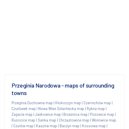
Przeginia Narodowa - maps of surrounding
towns
Przeginia Duchowna map
|
Kłokoczyn map
|
Czernichów map
|
Czułówek map
|
Nowa Wieś Szlachecka map
|
Rybna map
|
Zagacie map
|
Jaśkowice map
|
Brzeźnica map
|
Pozowice map
|
Rusocice map
|
Sanka map
|
Chrząstowice map
|
Wołowice map
|
Czułów map
|
Kaszów map
|
Baczyn map
|
Kossowa map
|