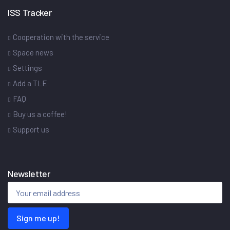
ISS Tracker
Cooperation with the service
Space news
Settings
Add a TLE
FAQ
Buy us a coffee!
Support us
Newsletter
Sign me up!