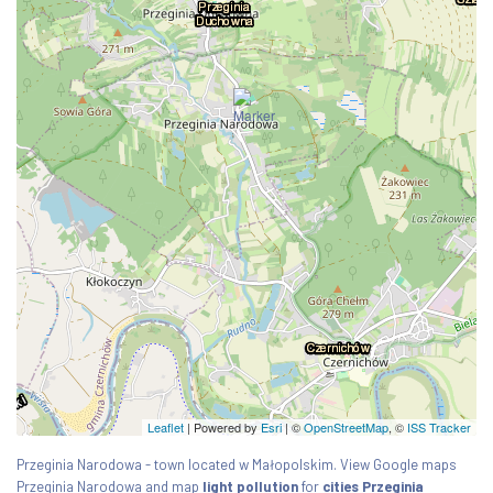
Leaflet
| Powered by
Esri
|
©
OpenStreetMap
, ©
ISS Tracker
Przeginia Narodowa - town located w Małopolskim. View Google maps
Przeginia Narodowa and map
light pollution
for
cities Przeginia