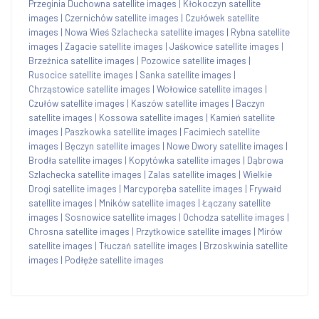
Przeginia Duchowna satellite images
|
Kłokoczyn satellite
images
|
Czernichów satellite images
|
Czułówek satellite
images
|
Nowa Wieś Szlachecka satellite images
|
Rybna satellite
images
|
Zagacie satellite images
|
Jaśkowice satellite images
|
Brzeźnica satellite images
|
Pozowice satellite images
|
Rusocice satellite images
|
Sanka satellite images
|
Chrząstowice satellite images
|
Wołowice satellite images
|
Czułów satellite images
|
Kaszów satellite images
|
Baczyn
satellite images
|
Kossowa satellite images
|
Kamień satellite
images
|
Paszkowka satellite images
|
Facimiech satellite
images
|
Bęczyn satellite images
|
Nowe Dwory satellite images
|
Brodła satellite images
|
Kopytówka satellite images
|
Dąbrowa
Szlachecka satellite images
|
Zalas satellite images
|
Wielkie
Drogi satellite images
|
Marcyporęba satellite images
|
Frywałd
satellite images
|
Mników satellite images
|
Łączany satellite
images
|
Sosnowice satellite images
|
Ochodza satellite images
|
Chrosna satellite images
|
Przytkowice satellite images
|
Mirów
satellite images
|
Tłuczań satellite images
|
Brzoskwinia satellite
images
|
Podłęże satellite images