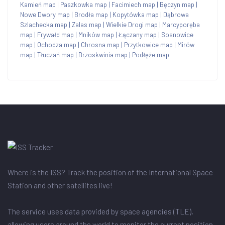
Kamień map
|
Paszkowka map
|
Facimiech map
|
Bęczyn map
|
Nowe Dwory map
|
Brodła map
|
Kopytówka map
|
Dąbrowa
Szlachecka map
|
Zalas map
|
Wielkie Drogi map
|
Marcyporęba
map
|
Frywałd map
|
Mników map
|
Łączany map
|
Sosnowice
map
|
Ochodza map
|
Chrosna map
|
Przytkowice map
|
Mirów
map
|
Tłuczań map
|
Brzoskwinia map
|
Podłęże map
Where is the ISS? Track the position of the International Space
Station and other satellites live!
The service uses data provided by space agencies (TLE),
allowing users around the world to monitor the current position