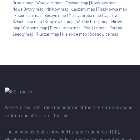
Brodła map
|
Wołowice map
|
Frywałd map
|
Kossowa map
|
Nowe Dwory map
|
Mników map
|
Łączany map
|
Paszkowka map
|
Facimiech map
|
Bęczyn map
|
Marcyporęba map
|
Dąbrowa
Szlachecka map
|
Kopytówka map
|
Wielkie Drogi map
|
Mirów
map
|
Chrosna map
|
Brzoskwinia map
|
Podłęże map
|
Poręba
Żegoty map
|
Tłuczań map
|
Nielepice map
|
Sosnowice map
Where is the ISS? Track the position of the International Space
Station and other satellites live!
The service uses data provided by space agencies (TLE),
allowing users around the world to monitor the current position