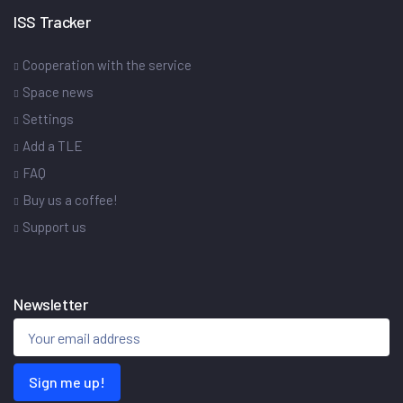
ISS Tracker
Cooperation with the service
Space news
Settings
Add a TLE
FAQ
Buy us a coffee!
Support us
Newsletter
Sign me up!