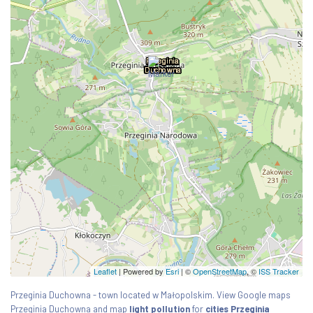
Leaflet
| Powered by
Esri
|
©
OpenStreetMap
, ©
ISS Tracker
Przeginia Duchowna - town located w Małopolskim. View Google maps
Przeginia Duchowna and map
light pollution
for
cities Przeginia