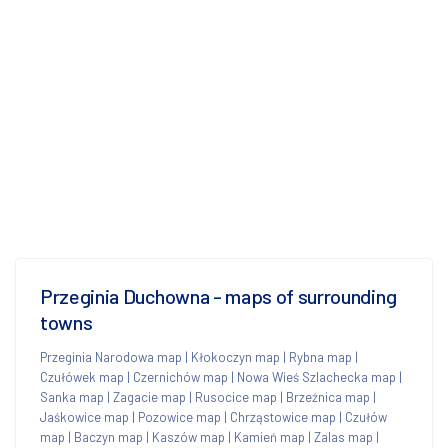
Przeginia Duchowna - maps of surrounding
towns
Przeginia Narodowa map
|
Kłokoczyn map
|
Rybna map
|
Czułówek map
|
Czernichów map
|
Nowa Wieś Szlachecka map
|
Sanka map
|
Zagacie map
|
Rusocice map
|
Brzeźnica map
|
Jaśkowice map
|
Pozowice map
|
Chrząstowice map
|
Czułów
map
|
Baczyn map
|
Kaszów map
|
Kamień map
|
Zalas map
|