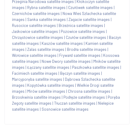
Przeginia Narodowa satellite images
|
Kłokoczyn satellite
images
|
Rybna satellite images
|
Czułówek satellite images
|
Czernichów satellite images
|
Nowa Wieś Szlachecka satellite
images
|
Sanka satellite images
|
Zagacie satellite images
|
Rusocice satellite images
|
Brzeźnica satellite images
|
Jaśkowice satellite images
|
Pozowice satellite images
|
Chrząstowice satellite images
|
Czułów satellite images
|
Baczyn
satellite images
|
Kaszów satellite images
|
Kamień satellite
images
|
Zalas satellite images
|
Brodła satellite images
|
Wołowice satellite images
|
Frywałd satellite images
|
Kossowa
satellite images
|
Nowe Dwory satellite images
|
Mników satellite
images
|
Łączany satellite images
|
Paszkowka satellite images
|
Facimiech satellite images
|
Bęczyn satellite images
|
Marcyporęba satellite images
|
Dąbrowa Szlachecka satellite
images
|
Kopytówka satellite images
|
Wielkie Drogi satellite
images
|
Mirów satellite images
|
Chrosna satellite images
|
Brzoskwinia satellite images
|
Podłęże satellite images
|
Poręba
Żegoty satellite images
|
Tłuczań satellite images
|
Nielepice
satellite images
|
Sosnowice satellite images