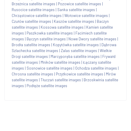
Brzeźnica satellite images
|
Pozowice satellite images
|
Rusocice satellite images
|
Sanka satellite images
|
Chrząstowice satellite images
|
Wołowice satellite images
|
Czułów satellite images
|
Kaszów satellite images
|
Baczyn
satellite images
|
Kossowa satellite images
|
Kamień satellite
images
|
Paszkowka satellite images
|
Facimiech satellite
images
|
Bęczyn satellite images
|
Nowe Dwory satellite images
|
Brodła satellite images
|
Kopytówka satellite images
|
Dąbrowa
Szlachecka satellite images
|
Zalas satellite images
|
Wielkie
Drogi satellite images
|
Marcyporęba satellite images
|
Frywałd
satellite images
|
Mników satellite images
|
Łączany satellite
images
|
Sosnowice satellite images
|
Ochodza satellite images
|
Chrosna satellite images
|
Przytkowice satellite images
|
Mirów
satellite images
|
Tłuczań satellite images
|
Brzoskwinia satellite
images
|
Podłęże satellite images