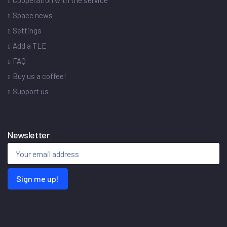
Cooperation with the service
Space news
Settings
Add a TLE
FAQ
Buy us a coffee!
Support us
Newsletter
Sign me up!