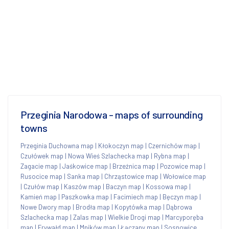
Przeginia Narodowa - maps of surrounding
towns
Przeginia Duchowna map
|
Kłokoczyn map
|
Czernichów map
|
Czułówek map
|
Nowa Wieś Szlachecka map
|
Rybna map
|
Zagacie map
|
Jaśkowice map
|
Brzeźnica map
|
Pozowice map
|
Rusocice map
|
Sanka map
|
Chrząstowice map
|
Wołowice map
|
Czułów map
|
Kaszów map
|
Baczyn map
|
Kossowa map
|
Kamień map
|
Paszkowka map
|
Facimiech map
|
Bęczyn map
|
Nowe Dwory map
|
Brodła map
|
Kopytówka map
|
Dąbrowa
Szlachecka map
|
Zalas map
|
Wielkie Drogi map
|
Marcyporęba
map
|
Frywałd map
|
Mników map
|
Łączany map
|
Sosnowice