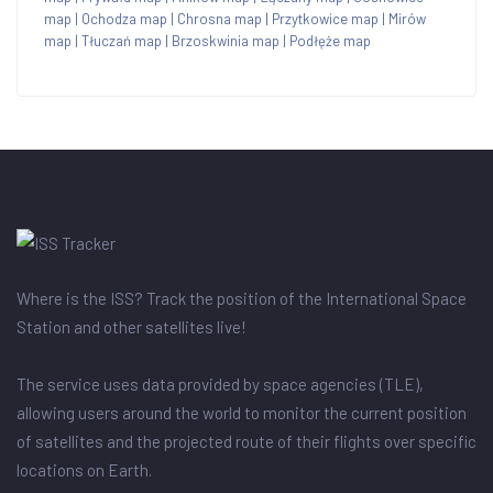
map
|
Ochodza map
|
Chrosna map
|
Przytkowice map
|
Mirów
map
|
Tłuczań map
|
Brzoskwinia map
|
Podłęże map
Where is the ISS? Track the position of the International Space
Station and other satellites live!
The service uses data provided by space agencies (TLE),
allowing users around the world to monitor the current position
of satellites and the projected route of their flights over specific
locations on Earth.