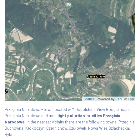
Leaflet
| Powered by
Esri
|
©
Esri
Przeginia Narodowa - town located w Małopolskim. View Google maps
Przeginia Narodowa and map
light pollution
for
cities Przeginia
Narodowa
. In the nearest vicinity there are the following towns: Przeginia
Duchowna, Kłokoczyn, Czernichów, Czułówek, Nowa Wieś Szlachecka,
Rybna.