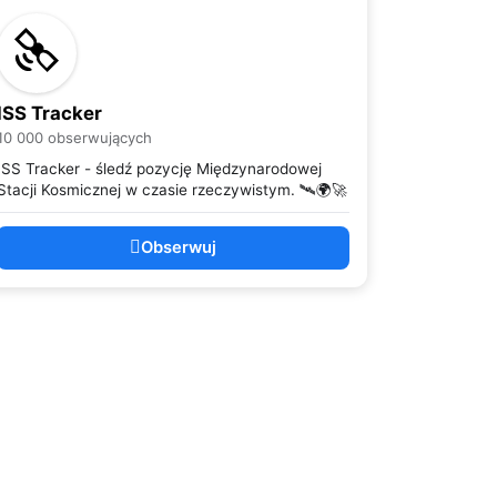
ISS Tracker
10 000 obserwujących
ISS Tracker - śledź pozycję Międzynarodowej
Stacji Kosmicznej w czasie rzeczywistym. 🛰️🌍🚀
Obserwuj