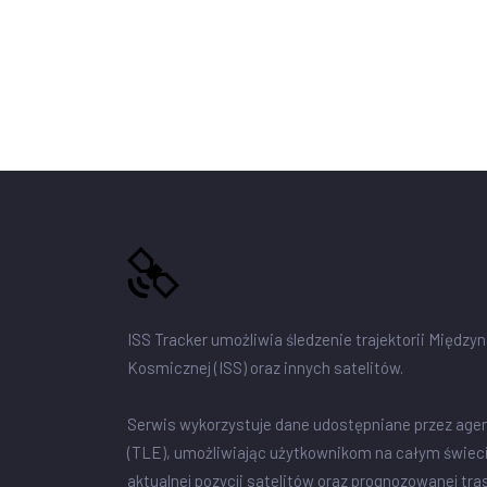
ISS Tracker umożliwia śledzenie trajektorii Między
Kosmicznej (ISS) oraz innych satelitów.
Serwis wykorzystuje dane udostępniane przez age
(TLE), umożliwiając użytkownikom na całym świec
aktualnej pozycji satelitów oraz prognozowanej tra