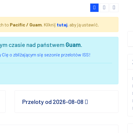
ch to
Pacific / Guam
. Kliknij
tutaj
, aby ją ustawić.
szym czasie nad państwem
Guam
.
 Cię o zbliżającym się sezonie przelotów ISS!
Przeloty od 2026-08-08