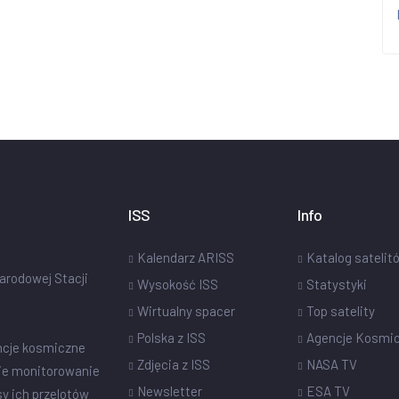
ISS
Info
Kalendarz ARISS
Katalog satelit
narodowej Stacji
Wysokość ISS
Statystyki
Wirtualny spacer
Top satelity
Polska z ISS
Agencje Kosmi
ncje kosmiczne
Zdjęcia z ISS
NASA TV
ie monitorowanie
Newsletter
ESA TV
sy ich przelotów