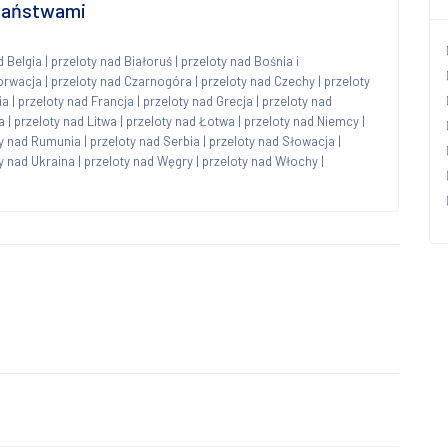
 państwami
d Belgia
|
przeloty nad Białoruś
|
przeloty nad Bośnia i
orwacja
|
przeloty nad Czarnogóra
|
przeloty nad Czechy
|
przeloty
ia
|
przeloty nad Francja
|
przeloty nad Grecja
|
przeloty nad
a
|
przeloty nad Litwa
|
przeloty nad Łotwa
|
przeloty nad Niemcy
|
ty nad Rumunia
|
przeloty nad Serbia
|
przeloty nad Słowacja
|
y nad Ukraina
|
przeloty nad Węgry
|
przeloty nad Włochy
|