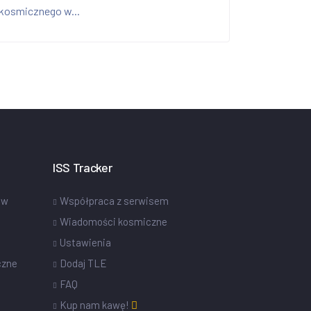
kosmicznego w...
ISS Tracker
ów
Współpraca z serwisem
Wiadomości kosmiczne
Ustawienia
czne
Dodaj TLE
FAQ
Kup nam kawę!