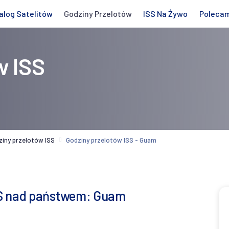
alog Satelitów
Godziny Przelotów
ISS Na Żywo
Poleca
w ISS
ziny przelotów ISS
Godziny przelotów ISS - Guam
SS nad państwem: Guam