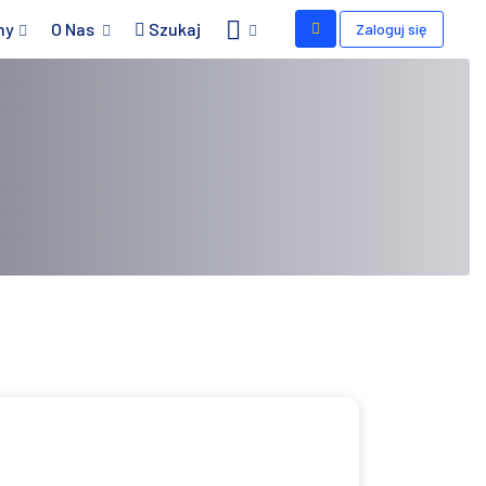
my
O Nas
Szukaj
Zaloguj się