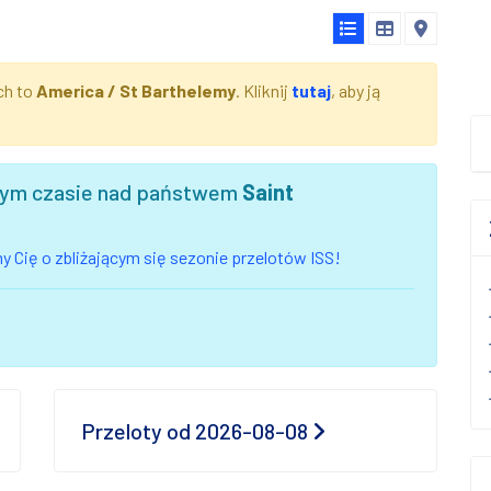
ch to
America / St Barthelemy
. Kliknij
tutaj
, aby ją
szym czasie nad państwem
Saint
 Cię o zbliżającym się sezonie przelotów ISS!
Przeloty od 2026-08-08