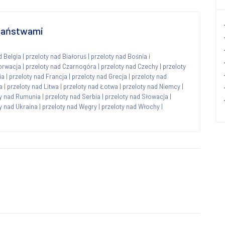
 państwami
d Belgia
|
przeloty nad Białoruś
|
przeloty nad Bośnia i
orwacja
|
przeloty nad Czarnogóra
|
przeloty nad Czechy
|
przeloty
ia
|
przeloty nad Francja
|
przeloty nad Grecja
|
przeloty nad
a
|
przeloty nad Litwa
|
przeloty nad Łotwa
|
przeloty nad Niemcy
|
ty nad Rumunia
|
przeloty nad Serbia
|
przeloty nad Słowacja
|
y nad Ukraina
|
przeloty nad Węgry
|
przeloty nad Włochy
|