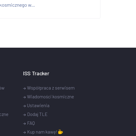
kosmicznego w...
ISS Tracker
tów
Współpraca z serwisem
Wiadomości kosmiczne
Ustawienia
czne
Dodaj TLE
FAQ
Kup nam kawę!