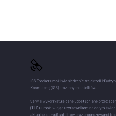
ISS Tracker umożliwia śledzenie trajektorii Między
Kosmicznej (ISS) oraz innych satelitów.
Serwis wykorzystuje dane udostępniane przez age
(TLE), umożliwiając użytkownikom na całym świec
aktualnej pozycji satelitów oraz prognozowanej tra