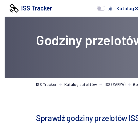
ISS Tracker
Katalog S
Godziny przelotó
ISS Tracker
Katalog satelitów
ISS (ZARYA)
Go
Sprawdź godziny przelotów IS