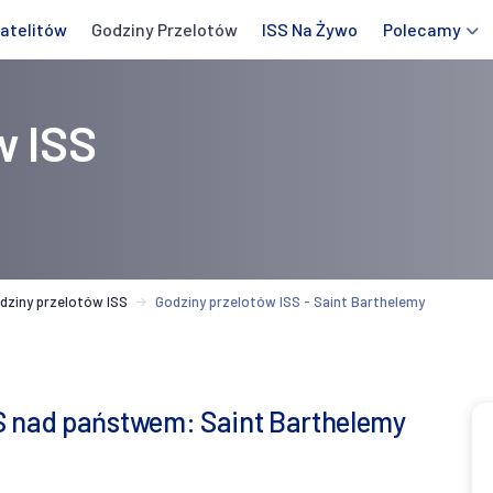
atelitów
Godziny Przelotów
ISS Na Żywo
Polecamy
w ISS
dziny przelotów ISS
Godziny przelotów ISS - Saint Barthelemy
S nad państwem: Saint Barthelemy