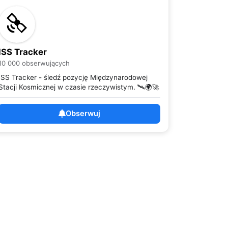
ISS Tracker
10 000 obserwujących
ISS Tracker - śledź pozycję Międzynarodowej
Stacji Kosmicznej w czasie rzeczywistym. 🛰️🌍🚀
Obserwuj