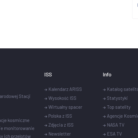
ISS
Info
Kalendarz ARISS
Katalog sateli
narodowej Stacji
Wysokość ISS
Statystyki
Wirtualny spacer
Top satelity
Polska z ISS
Agencje Kosmi
ncje kosmiczne
Zdjęcia z ISS
NASA TV
ie monitorowanie
Newsletter
ESA TV
sy ich przelotów