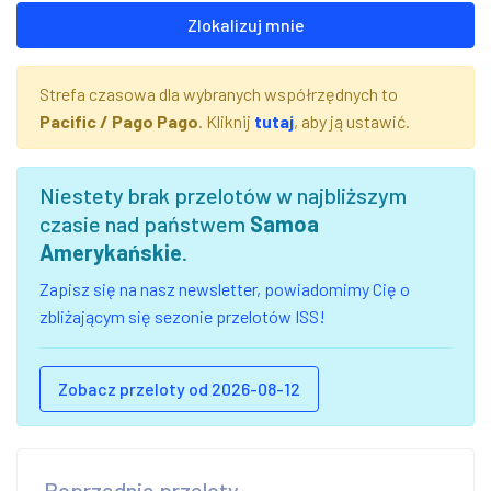
Zlokalizuj mnie
Strefa czasowa dla wybranych współrzędnych to
Pacific / Pago Pago
. Kliknij
tutaj
, aby ją ustawić.
Niestety brak przelotów w najbliższym
czasie nad państwem
Samoa
Amerykańskie
.
Zapisz się na nasz newsletter, powiadomimy Cię o
zbliżającym się sezonie przelotów ISS!
Zobacz przeloty od 2026-08-12
Poprzednie przeloty