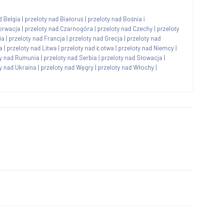
d Belgia
|
przeloty nad Białoruś
|
przeloty nad Bośnia i
orwacja
|
przeloty nad Czarnogóra
|
przeloty nad Czechy
|
przeloty
ia
|
przeloty nad Francja
|
przeloty nad Grecja
|
przeloty nad
a
|
przeloty nad Litwa
|
przeloty nad Łotwa
|
przeloty nad Niemcy
|
ty nad Rumunia
|
przeloty nad Serbia
|
przeloty nad Słowacja
|
y nad Ukraina
|
przeloty nad Węgry
|
przeloty nad Włochy
|