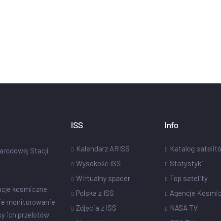
ISS
Info
Kalendarz ARISS
Katalog satelit
narodowej Stacji
Wysokość ISS
Statystyki
Wirtualny spacer
Top satelity
ncje kosmiczne
Polska z ISS
Agencje Kosmi
ie monitorowanie
Zdjęcia z ISS
NASA TV
sy ich przelotów