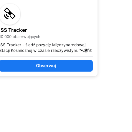
ISS Tracker
10 000 obserwujących
ISS Tracker - śledź pozycję Międzynarodowej
Stacji Kosmicznej w czasie rzeczywistym. 🛰️🌍🚀
Obserwuj