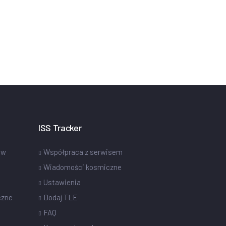
ISS Tracker
ów
Współpraca z serwisem
Wiadomości kosmiczne
Ustawienia
czne
Dodaj TLE
FAQ