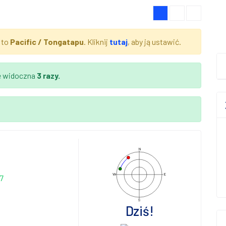
 to
Pacific / Tongatapu
. Kliknij
tutaj
, aby ją ustawić.
e widoczna
3 razy.
N
W
E
7
S
Dziś!