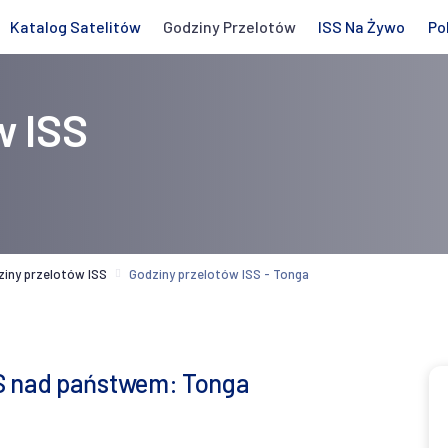
Katalog Satelitów
Godziny Przelotów
ISS Na Żywo
Po
w ISS
ziny przelotów ISS
Godziny przelotów ISS - Tonga
SS nad państwem: Tonga