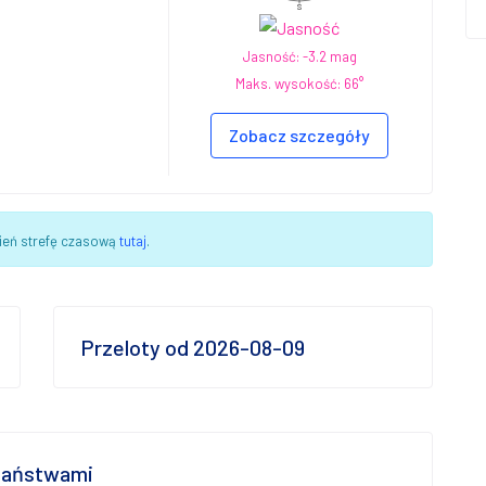
S
!
Jasność: -3.2 mag
Maks. wysokość: 66°
Zobacz szczegóły
ień strefę czasową
tutaj
.
Przeloty od 2026-08-09
 państwami