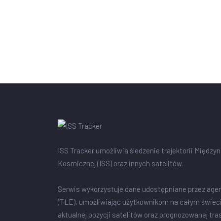
ISS Tracker umożliwia śledzenie trajektorii Między
Kosmicznej (ISS) oraz innych satelitów.
Serwis wykorzystuje dane udostępniane przez age
(TLE), umożliwiając użytkownikom na całym świec
aktualnej pozycji satelitów oraz prognozowanej tra