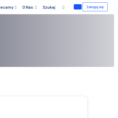
lecamy
O Nas
Szukaj
Zaloguj się