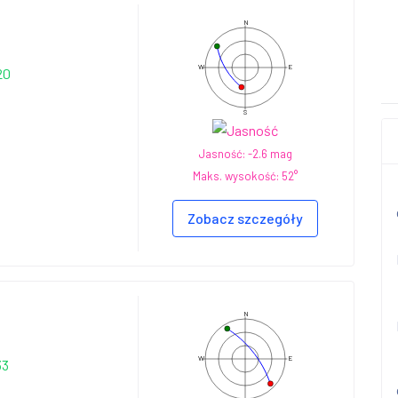
N
W
E
20
S
Jasność: -2.6 mag
Maks. wysokość: 52°
Zobacz szczegóły
N
W
E
33