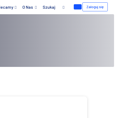
lecamy
O Nas
Szukaj
Zaloguj się