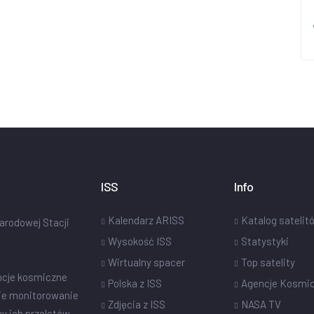
ISS
Info
Kalendarz ARISS
Katalog satelit
narodowej Stacji
Wysokość ISS
Statystyki
Wirtualny spacer
Top satelity
ncje kosmiczne
Polska z ISS
Agencje Kosmi
ie monitorowanie
Zdjęcia z ISS
NASA TV
sy ich przelotów