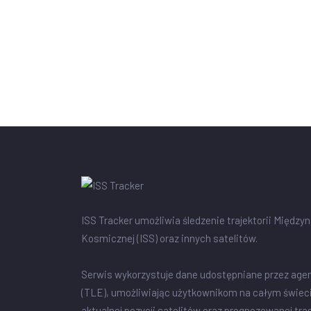
ISS Tracker umożliwia śledzenie trajektorii Między
Kosmicznej (ISS) oraz innych satelitów.
Serwis wykorzystuje dane udostępniane przez age
(TLE), umożliwiając użytkownikom na całym świec
aktualnej pozycji satelitów oraz prognozowanej tra