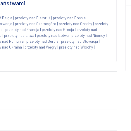
 państwami
d Belgia
|
przeloty nad Białoruś
|
przeloty nad Bośnia i
orwacja
|
przeloty nad Czarnogóra
|
przeloty nad Czechy
|
przeloty
ia
|
przeloty nad Francja
|
przeloty nad Grecja
|
przeloty nad
a
|
przeloty nad Litwa
|
przeloty nad Łotwa
|
przeloty nad Niemcy
|
ty nad Rumunia
|
przeloty nad Serbia
|
przeloty nad Słowacja
|
y nad Ukraina
|
przeloty nad Węgry
|
przeloty nad Włochy
|