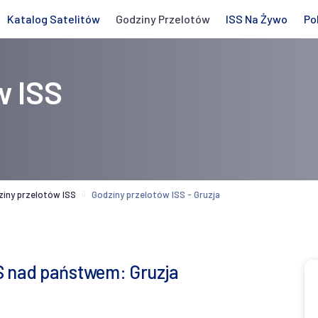
Katalog Satelitów
Godziny Przelotów
ISS Na Żywo
Po
w ISS
ziny przelotów ISS
Godziny przelotów ISS - Gruzja
S nad państwem: Gruzja