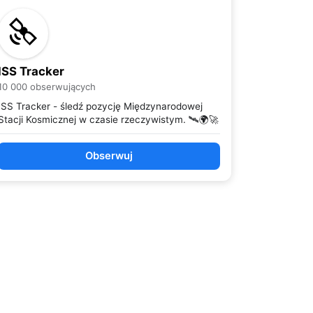
ISS Tracker
10 000 obserwujących
ISS Tracker - śledź pozycję Międzynarodowej
Stacji Kosmicznej w czasie rzeczywistym. 🛰️🌍🚀
Obserwuj