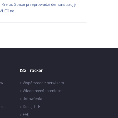
Kreios Space przeprowadzi demonstrację
VLEO na...
ISS Tracker
ów
Współpraca z serwisem
Wiadomości kosmiczne
Ustawienia
czne
Dodaj TLE
FAQ