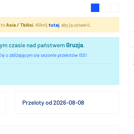
 to
Asia / Tbilisi
. Kliknij
tutaj
, aby ją ustawić.
szym czasie nad państwem
Gruzja
.
ię o zbliżającym się sezonie przelotów ISS!
Przeloty od 2026-08-08