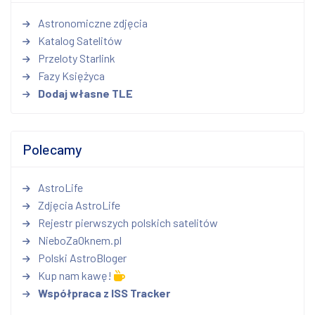
Astronomiczne zdjęcia
Katalog Satelitów
Przeloty Starlink
Fazy Księżyca
Dodaj własne TLE
Polecamy
AstroLife
Zdjęcia AstroLife
Rejestr pierwszych polskich satelitów
NieboZaOknem.pl
Polski AstroBloger
Kup nam kawę!
Współpraca z ISS Tracker