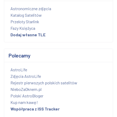
Astronomiczne zdjęcia
Katalog Satelitów
Przeloty Starlink
Fazy Księżyca
Dodaj własne TLE
Polecamy
AstroLife
Zdjęcia AstroLife
Rejestr pierwszych polskich satelitów
NieboZaOknem.pl
Polski AstroBloger
Kup nam kawę!
Współpraca z ISS Tracker