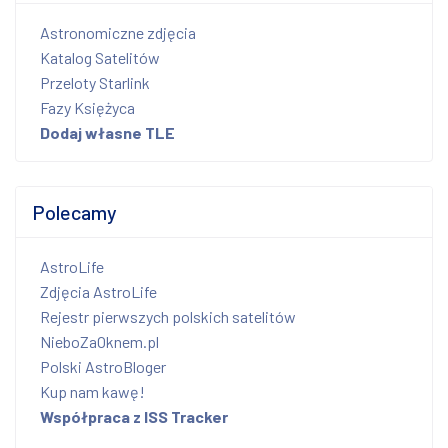
Astronomiczne zdjęcia
Katalog Satelitów
Przeloty Starlink
Fazy Księżyca
Dodaj własne TLE
Polecamy
AstroLife
Zdjęcia AstroLife
Rejestr pierwszych polskich satelitów
NieboZaOknem.pl
Polski AstroBloger
Kup nam kawę!
Współpraca z ISS Tracker