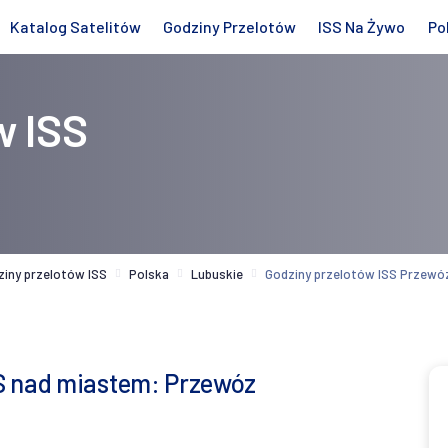
Katalog Satelitów
Godziny Przelotów
ISS Na Żywo
Po
w ISS
ziny przelotów ISS
Polska
Lubuskie
Godziny przelotów ISS Przewó
S nad miastem: Przewóz