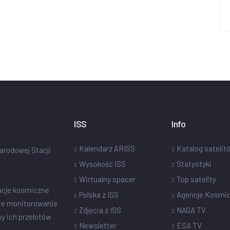
ISS
Info
Kalendarz ARISS
Katalog satelit
narodowej Stacji
Wysokość ISS
Statystyki
Wirtualny spacer
Top satelity
ncje kosmiczne
Polska z ISS
Agencje Kosmi
ie monitorowanie
Zdjęcia z ISS
NASA TV
sy ich przelotów
Newsletter
ESA TV