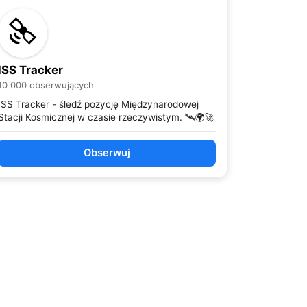
ISS Tracker
10 000 obserwujących
ISS Tracker - śledź pozycję Międzynarodowej
Stacji Kosmicznej w czasie rzeczywistym. 🛰️🌍🚀
Obserwuj