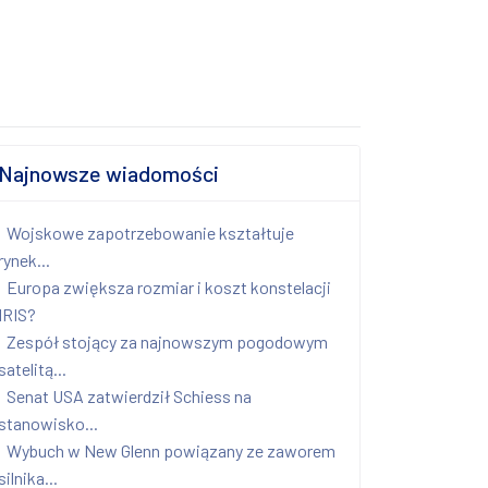
Najnowsze wiadomości
Wojskowe zapotrzebowanie kształtuje
rynek...
Europa zwiększa rozmiar i koszt konstelacji
IRIS?
Zespół stojący za najnowszym pogodowym
satelitą...
Senat USA zatwierdził Schiess na
stanowisko...
Wybuch w New Glenn powiązany ze zaworem
silnika...