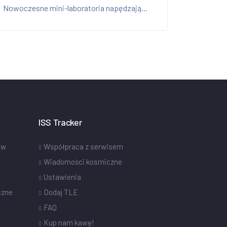
Nowoczesne mini-laboratoria napędzają...
ISS Tracker
ów
Współpraca z serwisem
Wiadomości kosmiczne
Ustawienia
czne
Dodaj TLE
FAQ
Kup nam kawę!