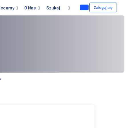
lecamy
O Nas
Szukaj
Zaloguj się
z