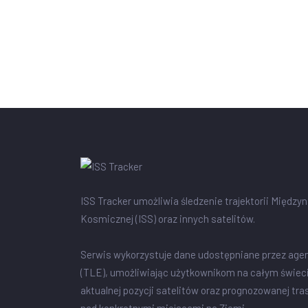
ISS Tracker umożliwia śledzenie trajektorii Między
Kosmicznej (ISS) oraz innych satelitów.
Serwis wykorzystuje dane udostępniane przez age
(TLE), umożliwiając użytkownikom na całym świec
aktualnej pozycji satelitów oraz prognozowanej tra