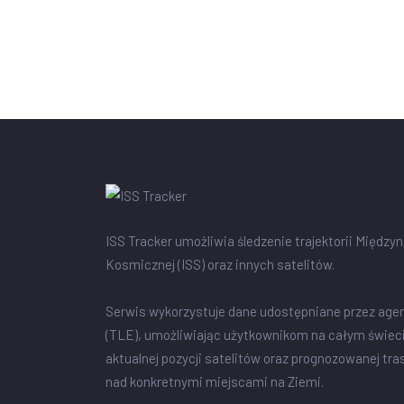
ISS Tracker umożliwia śledzenie trajektorii Między
Kosmicznej (ISS) oraz innych satelitów.
Serwis wykorzystuje dane udostępniane przez age
(TLE), umożliwiając użytkownikom na całym świec
aktualnej pozycji satelitów oraz prognozowanej tra
nad konkretnymi miejscami na Ziemi.