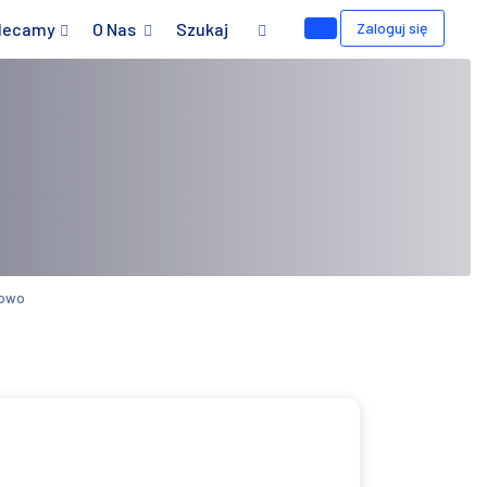
lecamy
O Nas
Szukaj
Zaloguj się
kowo