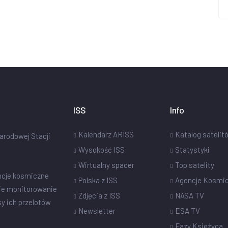
ISS
Info
Kalendarz ARISS
Katalog satelit
narodowej Stacji
Wysokość ISS
Statystyki
Wirtualny spacer
Top satelity
ncje kosmiczne
Polska z ISS
Agencje Kosmi
ie monitorowanie
Zdjęcia z ISS
NASA TV
sy ich przelotów
Newsletter
ESA TV
Fazy Księżyca