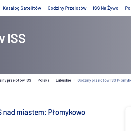
Katalog Satelitów
Godziny Przelotów
ISS Na Żywo
Po
w ISS
ziny przelotów ISS
Polska
Lubuskie
Godziny przelotów ISS Płomy
SS nad miastem: Płomykowo