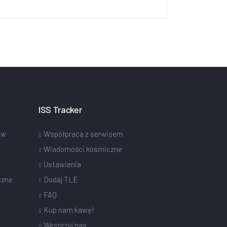
ISS Tracker
ów
Współpraca z serwisem
Wiadomości kosmiczne
Ustawienia
czne
Dodaj TLE
FAQ
Kup nam kawę!
Wesprzyj nas