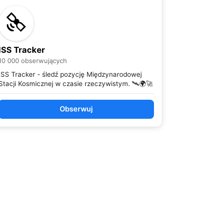
ISS Tracker
10 000 obserwujących
ISS Tracker - śledź pozycję Międzynarodowej
Stacji Kosmicznej w czasie rzeczywistym. 🛰️🌍🚀
Obserwuj