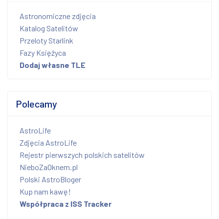
Astronomiczne zdjęcia
Katalog Satelitów
Przeloty Starlink
Fazy Księżyca
Dodaj własne TLE
Polecamy
AstroLife
Zdjęcia AstroLife
Rejestr pierwszych polskich satelitów
NieboZaOknem.pl
Polski AstroBloger
Kup nam kawę!
Współpraca z ISS Tracker