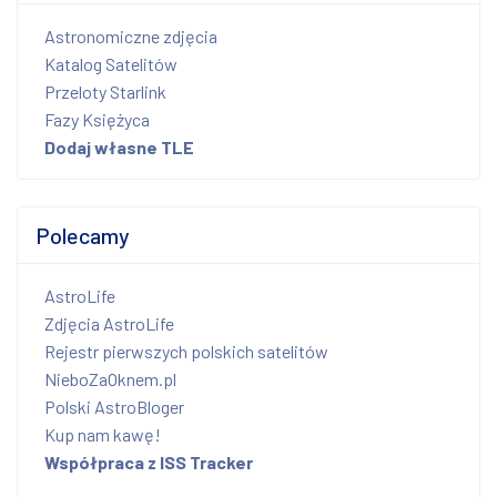
Astronomiczne zdjęcia
Katalog Satelitów
Przeloty Starlink
Fazy Księżyca
Dodaj własne TLE
Polecamy
AstroLife
Zdjęcia AstroLife
Rejestr pierwszych polskich satelitów
NieboZaOknem.pl
Polski AstroBloger
Kup nam kawę!
Współpraca z ISS Tracker