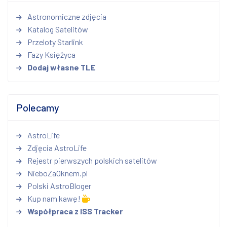
Astronomiczne zdjęcia
Katalog Satelitów
Przeloty Starlink
Fazy Księżyca
Dodaj własne TLE
Polecamy
AstroLife
Zdjęcia AstroLife
Rejestr pierwszych polskich satelitów
NieboZaOknem.pl
Polski AstroBloger
Kup nam kawę!
Współpraca z ISS Tracker