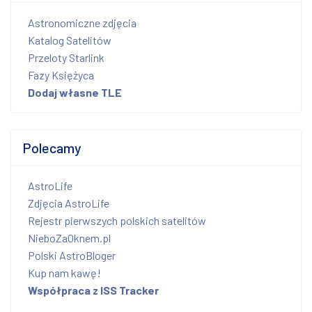
Astronomiczne zdjęcia
Katalog Satelitów
Przeloty Starlink
Fazy Księżyca
Dodaj własne TLE
Polecamy
AstroLife
Zdjęcia AstroLife
Rejestr pierwszych polskich satelitów
NieboZaOknem.pl
Polski AstroBloger
Kup nam kawę!
Współpraca z ISS Tracker